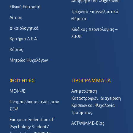
Απόρρητο του Ψυχολόγου
Εθνική Επιτροπή
Τρέχοντα Επαγγελματικά
Αίτηση
Θέματα
Δικαιολογητικά
Κώδικας Δεοντολογίας –
Σ.Ε.Ψ.
Κριτήρια Δ.Ε.Α.
Κόστος
Μητρώο Ψυχολόγων
ΦΟΙΤΗΤΕΣ
ΠΡΟΓΡΑΜΜΑΤΑ
ΜΕΦΨΕ
Αντιμετώπιση
Καταστροφών, Διαχείριση
Γίνομαι δόκιμο μέλος στον
Κρίσεων και Ψυχολογία
ΣΕΨ
Τραύματος
European Federation of
ACT/ΜΜΜΕ-Βίας
Psychology Students’