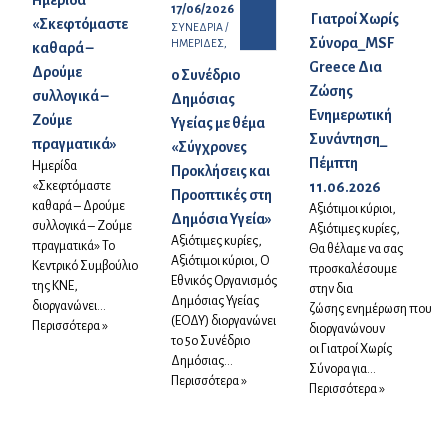
17/06/2026
Γιατροί Χωρίς
«Σκεφτόμαστε
ΣΥΝΕΔΡΙΑ /
Σύνορα_MSF
ΗΜΕΡΙΔΕΣ,
καθαρά –
Greece Δια
Δρούμε
ο Συνέδριο
Ζώσης
συλλογικά –
Δημόσιας
Ενημερωτική
Ζούμε
Υγείας με θέμα
Συνάντηση_
πραγματικά»
«Σύγχρονες
Πέμπτη
Ημερίδα
Προκλήσεις και
«Σκεφτόμαστε
11.06.2026
Προοπτικές στη
καθαρά – Δρούμε
Αξιότιμοι κύριοι,
Δημόσια Υγεία»
συλλογικά – Ζούμε
Αξιότιμες κυρίες,
Αξιότιμες κυρίες,
πραγματικά» Το
Θα θέλαμε να σας
Αξιότιμοι κύριοι, Ο
Κεντρικό Συμβούλιο
προσκαλέσουμε
Εθνικός Οργανισμός
της ΚΝΕ,
στην δια
Δημόσιας Υγείας
διοργανώνει...
ζώσης ενημέρωση που
(ΕΟΔΥ) διοργανώνει
Περισσότερα »
διοργανώνουν
το 5ο Συνέδριο
οι Γιατροί Χωρίς
Δημόσιας...
Σύνορα για...
Περισσότερα »
Περισσότερα »