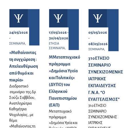
24/05/2026
17/05/2026 -
05/05/2026
-
30/06/2026
-
ΣΕΜΙΝΑΡΙΑ,
ΕΤΗΣΙΑ
08/05/2026
ΣΕΜΙΝΑΡΙΑ,
ΣΕΜΙΝΑΡΙΑ,
«Μαθαίνοντας
ΜΜεταπτυχιακό
31ο ΕΤΗΣΙΟ
τη συγχώρεση :
πρόγραμμα
ΣΕΜΙΝΑΡΙΟ
Απελευθέρωση
«Δημόσια Υγεία
ΣΥΝΕΧΙΖΟΜΕΝΗΣ
από θυμό και
και Πολιτικές»
ΙΑΤΡΙΚΗΣ
πικρία»
(ΔΥΠΟ) του
ΕΚΠΑΙΔΕΥΣΗΣ
Διαδραστικό
Ελληνικού
σεμινάριο της Δρ.
Γ.Ν.Α. “Ο
Σούζυ Σαββίδου,
Πανεπιστημίου
ΕΥΑΓΓΕΛΙΣΜΟΣ”
Αναπληρώτρια
(ΕΑΠ)
31ο ΕΤΗΣΙΟ
Καθηγήτρια
Μεταπτυχιακό
ΣΕΜΙΝΑΡΙΟ
Ψυχολογίας , με
πρόγραμμα
ΣΥΝΕΧΙΖΟΜΕΝΗΣ
θέμα:
«Δημόσια Υγεία και
ΙΑΤΡΙΚΗΣ
«Μαθαίνοντας τη