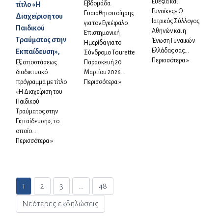
Ευεξία και
Εβδομάδα
τίτλο «Η
Γυναίκες» Ο
Ευαισθητοποίησης
Διαχείριση του
Ιατρικός Σύλλογος
για τον Εγκέφαλο
Παιδικού
Αθηνών και η
Επιστημονική
Τραύματος στην
Ένωση Γυναικών
Ημερίδα για το
Ελλάδας σας...
Εκπαίδευση»,
Σύνδρομο Tourette
Περισσότερα »
Eξ αποστάσεως
Παρασκευή 20
διαδικτυακό
Μαρτίου 2026...
πρόγραμμα με τίτλο
Περισσότερα »
«Η Διαχείριση του
Παιδικού
Τραύματος στην
Εκπαίδευση», το
οποίο...
Περισσότερα »
Σελιδοποίηση άρθρων
1
2
3
…
48
Νεότερες εκδηλώσεις