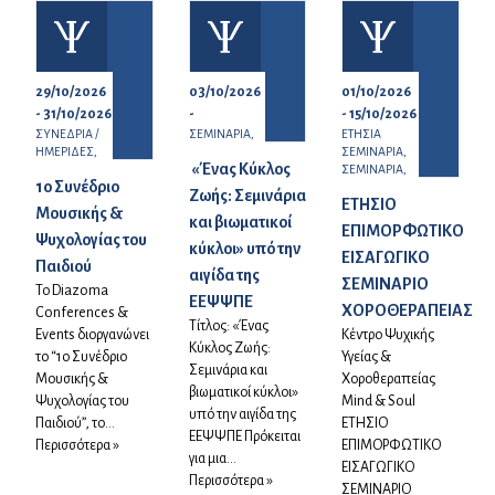
29/10/2026
03/10/2026
01/10/2026
- 31/10/2026
-
- 15/10/2026
ΣΥΝΕΔΡΙΑ /
ΣΕΜΙΝΑΡΙΑ,
ΕΤΗΣΙΑ
ΗΜΕΡΙΔΕΣ,
ΣΕΜΙΝΑΡΙΑ,
«Ένας Κύκλος
ΣΕΜΙΝΑΡΙΑ,
1ο Συνέδριο
Ζωής: Σεμινάρια
ΕΤΗΣΙΟ
Μουσικής &
και βιωματικοί
ΕΠΙΜΟΡΦΩΤΙΚΟ
Ψυχολογίας του
κύκλοι» υπό την
ΕΙΣΑΓΩΓΙΚΟ
Παιδιού
αιγίδα της
ΣΕΜΙΝΑΡΙΟ
Το Diazoma
ΕΕΨΨΠΕ
ΧΟΡΟΘΕΡΑΠΕΙΑΣ
Conferences &
Τίτλος: «Ένας
Events διοργανώνει
Κέντρο Ψυχικής
Κύκλος Ζωής:
το “1ο Συνέδριο
Υγείας &
Σεμινάρια και
Μουσικής &
Χοροθεραπείας
βιωματικοί κύκλοι»
Ψυχολογίας του
Mind & Soul
υπό την αιγίδα της
Παιδιού”, το...
ΕΤΗΣΙΟ
ΕΕΨΨΠΕ Πρόκειται
Περισσότερα »
ΕΠΙΜΟΡΦΩΤΙΚΟ
για μια...
ΕΙΣΑΓΩΓΙΚΟ
Περισσότερα »
ΣΕΜΙΝΑΡΙΟ