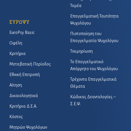
Τομέα
Επαγγελματική Ταυτότητα
ΕΥΡΩΨΥ
Ψυχολόγου
EuroPsy Basic
Πιστοποίηση του
Επαγγελματία Ψυχολόγου
Οφέλη
Τεκμηρίωση
Κριτήρια
Το Επαγγελματικό
Μεταβατική Περίοδος
Απόρρητο του Ψυχολόγου
Εθνική Επιτροπή
Τρέχοντα Επαγγελματικά
Αίτηση
Θέματα
Δικαιολογητικά
Κώδικας Δεοντολογίας –
Σ.Ε.Ψ.
Κριτήρια Δ.Ε.Α.
Κόστος
Μητρώο Ψυχολόγων