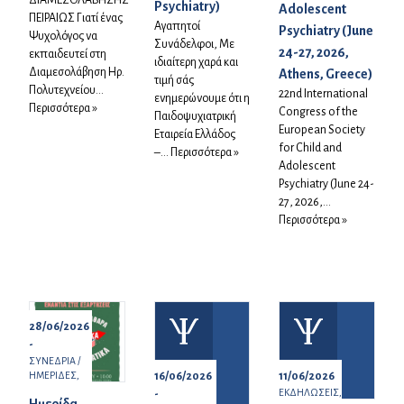
ΔΙΑΜΕΣΟΛΑΒΗΣΗΣ
Psychiatry)
Adolescent
ΠΕΙΡΑΙΩΣ Γιατί ένας
Αγαπητοί
Psychiatry (June
Ψυχολόγος να
Συνάδελφοι, Με
24-27, 2026,
εκπαιδευτεί στη
ιδιαίτερη χαρά και
Διαμεσολάβηση Ηρ.
Athens, Greece)
τιμή σάς
Πολυτεχνείου...
22nd International
ενημερώνουμε ότι η
Περισσότερα »
Congress of the
Παιδοψυχιατρική
European Society
Εταιρεία Ελλάδος
for Child and
–...
Περισσότερα »
Adolescent
Psychiatry (June 24-
27, 2026,...
Περισσότερα »
28/06/2026
-
ΣΥΝΕΔΡΙΑ /
ΗΜΕΡΙΔΕΣ,
16/06/2026
11/06/2026
ΕΚΔΗΛΩΣΕΙΣ,
-
Ημερίδα