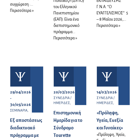
Πολιτικές» (ΔΥΠΟ)
ΕΚΠΑΙΔΕΥΣΗΣ
συγχώρεση :...
του Ελληνικού
Γ.Ν.Α. “Ο
Περισσότερα »
Πανεπιστημίου
ΕΥΑΓΓΕΛΙΣΜΟΣ” 5
(ΕΑΠ). Είναι ένα
– 8 Μαΐου 2026,...
διεπιστημονικό
Περισσότερα »
πρόγραμμα...
Περισσότερα »
29/04/2026
20/03/2026
14/03/2026
ΣΥΝΕΔΡΙΑ /
ΣΥΝΕΔΡΙΑ /
-
ΗΜΕΡΙΔΕΣ,
ΗΜΕΡΙΔΕΣ,
30/05/2026
ΣΕΜΙΝΑΡΙΑ,
Επιστημονική
«Πρόληψη,
Eξ αποστάσεως
Ημερίδα για το
Υγεία, Ευεξία
διαδικτυακό
Σύνδρομο
και Γυναίκες»
«Πρόληψη, Υγεία,
πρόγραμμα με
Tourette