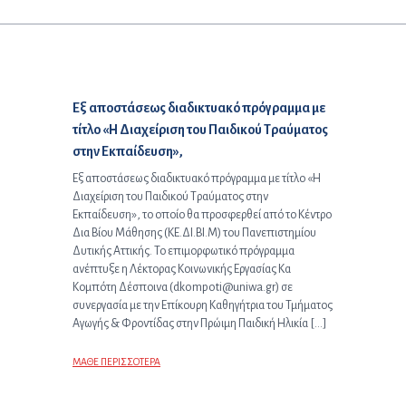
Προηγούμενο άρθρο:
Eξ αποστάσεως διαδικτυακό πρόγραμμα με
τίτλο «Η Διαχείριση του Παιδικού Τραύματος
στην Εκπαίδευση»,
Eξ αποστάσεως διαδικτυακό πρόγραμμα με τίτλο «Η
Διαχείριση του Παιδικού Τραύματος στην
Εκπαίδευση», το οποίο θα προσφερθεί από το Κέντρο
Δια Βίου Μάθησης (ΚΕ.ΔΙ.ΒΙ.Μ) του Πανεπιστημίου
Δυτικής Αττικής. Το επιμορφωτικό πρόγραμμα
ανέπτυξε η Λέκτορας Κοινωνικής Εργασίας Κα
Κομπότη Δέσποινα (dkompoti@uniwa.gr) σε
συνεργασία με την Επίκουρη Καθηγήτρια του Τμήματος
Αγωγής & Φροντίδας στην Πρώιμη Παιδική Ηλικία […]
ΜΑΘΕ ΠΕΡΙΣΣΟΤΕΡΑ