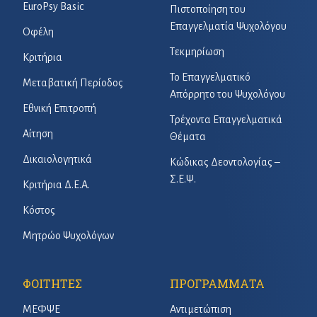
EuroPsy Basic
Πιστοποίηση του
Επαγγελματία Ψυχολόγου
Οφέλη
Τεκμηρίωση
Κριτήρια
Το Επαγγελματικό
Μεταβατική Περίοδος
Απόρρητο του Ψυχολόγου
Εθνική Επιτροπή
Τρέχοντα Επαγγελματικά
Αίτηση
Θέματα
Δικαιολογητικά
Κώδικας Δεοντολογίας –
Σ.Ε.Ψ.
Κριτήρια Δ.Ε.Α.
Κόστος
Μητρώο Ψυχολόγων
ΦΟΙΤΗΤΕΣ
ΠΡΟΓΡΑΜΜΑΤΑ
ΜΕΦΨΕ
Αντιμετώπιση