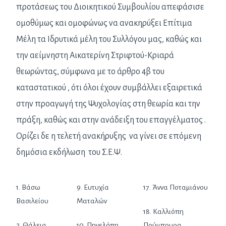
προτάσεως του Διοικητικού Συμβουλίου απεφάσισε
ομοθύμως και ομοφώνως να ανακηρύξει Επίτιμα
Μέλη τα Ιδρυτικά μέλη του Συλλόγου μας, καθώς και
την αείμνηστη Αικατερίνη Στριφτού-Κριαρά
θεωρώντας, σύμφωνα με το άρθρο 4β του
καταστατικού , ότι όλοι έχουν συμβάλλει εξαιρετικά
στην προαγωγή της Ψυχολογίας στη θεωρία και την
πράξη, καθώς και στην ανάδειξη του επαγγέλματος .
Ορίζει δε η τελετή ανακήρυξης να γίνει σε επόμενη
δημόσια εκδήλωση του Σ.Ε.Ψ.
1. Βάσω
9. Ευτυχία
17. Άννα Ποταμιάνου
Βασιλείου
Ματαλών
18. Καλλιόπη
2. Θάλεια
10. Πηνελόπη
Πούμπουρα