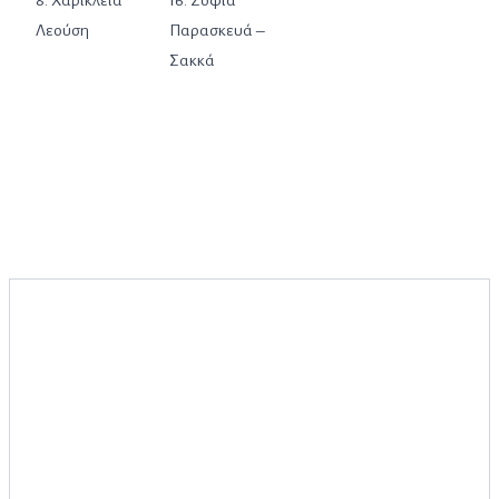
8. Χαρίκλεια
16. Σοφία
Λεούση
Παρασκευά –
Σακκά