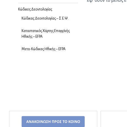
εφ’ όσον το μέλος 
Κώδικες Δεοντολογίας
Κώδικας Δεοντολογίας – Σ.Ε.Ψ.
Καταστατικός Χάρτης Επαγγ/κής
Ηθικής – EFPA
Μετα-Κώδικας Ηθικής – EFPA