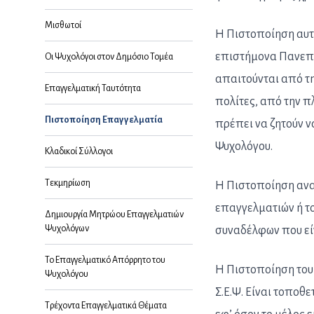
Μισθωτοί
Η Πιστοποίηση αυτή
επιστήμονα Πανεπι
Οι Ψυχολόγοι στον Δημόσιο Τομέα
απαιτούνται από τη
Επαγγελματική Ταυτότητα
πολίτες, από την π
Πιστοποίηση Επαγγελματία
πρέπει να ζητούν ν
Ψυχολόγου.
Κλαδικοί Σύλλογοι
Τεκμηρίωση
Η Πιστοποίηση ανα
επαγγελματιών ή το
Δημιουργία Μητρώου Επαγγελματιών
Ψυχολόγων
συναδέλφων που είν
Το Επαγγελματικό Απόρρητο του
Η Πιστοποίηση του
Ψυχολόγου
Σ.Ε.Ψ. Είναι τοποθ
Τρέχοντα Επαγγελματικά Θέματα