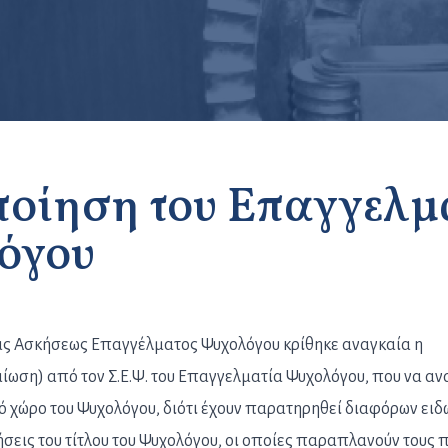
ποίηση του Επαγγελμ
όγου
ας Ασκήσεως Επαγγέλματος Ψυχολόγου κρίθηκε αναγκαία η
ίωση) από τον Σ.Ε.Ψ. του Επαγγελματία Ψυχολόγου, που να αν
ό χώρο του Ψυχολόγου, διότι έχουν παρατηρηθεί διαφόρων ειδ
εις του τίτλου του Ψυχολόγου, οι οποίες παραπλανούν τους π