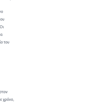
νο
που
 Οι
θα
ίο του
ν
 στον
ε χρόνο,