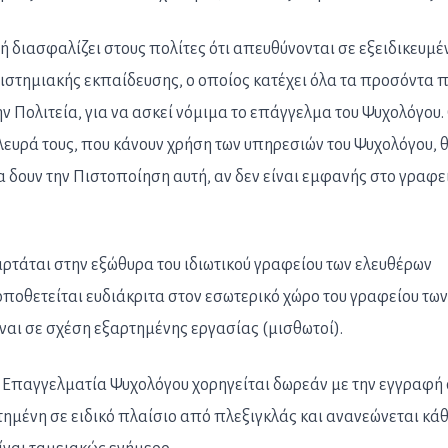
 διασφαλίζει στους πολίτες ότι απευθύνονται σε εξειδικευμέ
στημιακής εκπαίδευσης, ο οποίος κατέχει όλα τα προσόντα 
ν Πολιτεία, για να ασκεί νόμιμα το επάγγελμα του Ψυχολόγου.
λευρά τους, που κάνουν χρήση των υπηρεσιών του Ψυχολόγου, 
α δουν την Πιστοποίηση αυτή, αν δεν είναι εμφανής στο γραφε
ρτάται στην εξώθυρα του ιδιωτικού γραφείου των ελευθέρων
ποθετείται ευδιάκριτα στον εσωτερικό χώρο του γραφείου τω
αι σε σχέση εξαρτημένης εργασίας (μισθωτοί).
 Επαγγελματία Ψυχολόγου χορηγείται δωρεάν με την εγγραφή
ετημένη σε ειδικό πλαίσιο από πλεξιγκλάς και ανανεώνεται κάθ