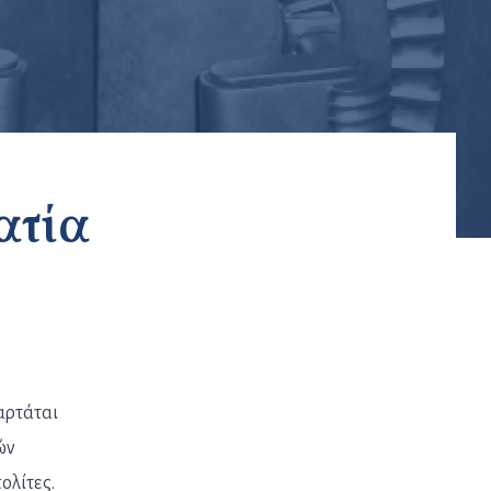
ατία
αρτάται
ών
ολίτες.