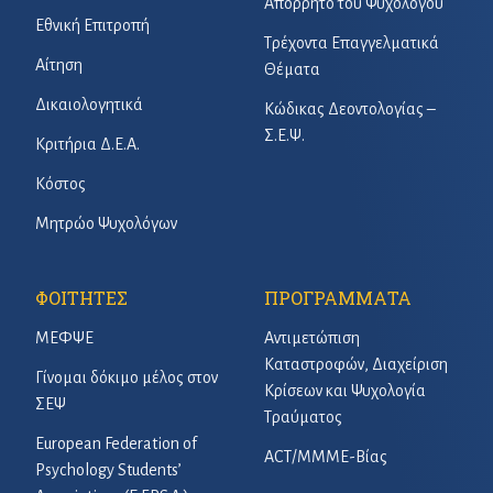
Απόρρητο του Ψυχολόγου
Εθνική Επιτροπή
Τρέχοντα Επαγγελματικά
Αίτηση
Θέματα
Δικαιολογητικά
Κώδικας Δεοντολογίας –
Σ.Ε.Ψ.
Κριτήρια Δ.Ε.Α.
Κόστος
Μητρώο Ψυχολόγων
ΦΟΙΤΗΤΕΣ
ΠΡΟΓΡΑΜΜΑΤΑ
ΜΕΦΨΕ
Αντιμετώπιση
Καταστροφών, Διαχείριση
Γίνομαι δόκιμο μέλος στον
Κρίσεων και Ψυχολογία
ΣΕΨ
Τραύματος
European Federation of
ACT/ΜΜΜΕ-Βίας
Psychology Students’