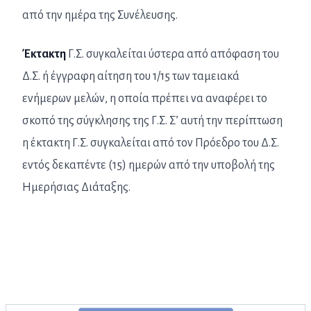
από την ημέρα της Συνέλευσης.
Έκτακτη
Γ.Σ. συγκαλείται ύστερα από απόφαση του
Δ.Σ. ή έγγραφη αίτηση του 1/15 των ταμειακά
ενήμερων μελών, η οποία πρέπει να αναφέρει το
σκοπό της σύγκλησης της Γ.Σ. Σ’ αυτή την περίπτωση
η έκτακτη Γ.Σ. συγκαλείται από τον Πρόεδρο του Δ.Σ.
εντός δεκαπέντε (15) ημερών από την υποβολή της
Ημερήσιας Διάταξης.