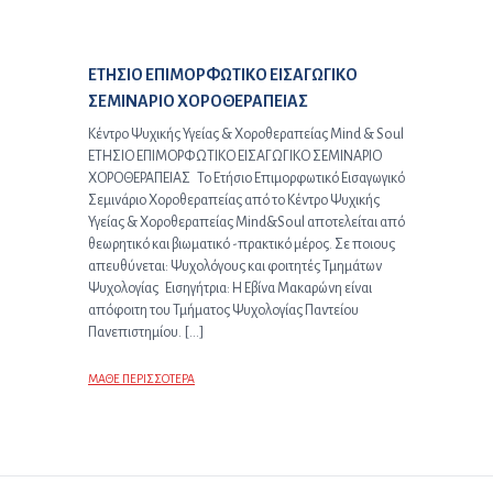
Επόμενο άρθρο:
ΕΤΗΣΙΟ ΕΠΙΜΟΡΦΩΤΙΚΟ ΕΙΣΑΓΩΓΙΚΟ
ΣΕΜΙΝΑΡΙΟ ΧΟΡΟΘΕΡΑΠΕΙΑΣ
Κέντρο Ψυχικής Υγείας & Χοροθεραπείας Mind & Soul
ΕΤΗΣΙΟ ΕΠΙΜΟΡΦΩΤΙΚΟ ΕΙΣΑΓΩΓΙΚΟ ΣΕΜΙΝΑΡΙΟ
ΧΟΡΟΘΕΡΑΠΕΙΑΣ Το Ετήσιο Επιμορφωτικό Εισαγωγικό
Σεμινάριο Χοροθεραπείας από το Κέντρο Ψυχικής
Υγείας & Χοροθεραπείας Mind&Soul αποτελείται από
θεωρητικό και βιωματικό -πρακτικό μέρος. Σε ποιους
απευθύνεται: Ψυχολόγους και φοιτητές Τμημάτων
Ψυχολογίας Εισηγήτρια: Η Εβίνα Μακαρώνη είναι
απόφοιτη του Τμήματος Ψυχολογίας Παντείου
Πανεπιστημίου. […]
ΜΑΘΕ ΠΕΡΙΣΣΟΤΕΡΑ