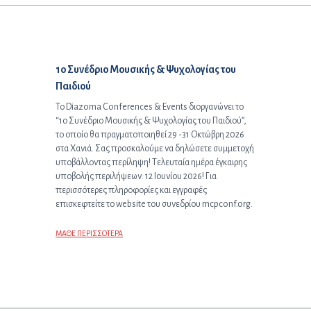
Προηγούμενο άρθρο:
1ο Συνέδριο Μουσικής & Ψυχολογίας του
Παιδιού
Το Diazoma Conferences & Events διοργανώνει το
“1ο Συνέδριο Μουσικής & Ψυχολογίας του Παιδιού”,
το οποίο θα πραγματοποιηθεί 29 -31 Οκτώβρη 2026
στα Χανιά. Σας προσκαλούμε να δηλώσετε συμμετοχή
υποβάλλοντας περίληψη! Τελευταία ημέρα έγκαιρης
υποβολής περιλήψεων: 12 Ιουνίου 2026! Για
περισσότερες πληροφορίες και εγγραφές
επισκεφτείτε το website του συνεδρίου mcpconf.org.
ΜΑΘΕ ΠΕΡΙΣΣΟΤΕΡΑ