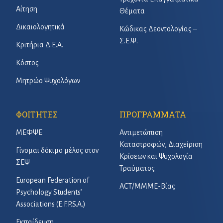
Αίτηση
Θέματα
Δικαιολογητικά
Κώδικας Δεοντολογίας –
Σ.Ε.Ψ.
Κριτήρια Δ.Ε.Α.
Κόστος
Μητρώο Ψυχολόγων
ΦΟΙΤΗΤΕΣ
ΠΡΟΓΡΑΜΜΑΤΑ
ΜΕΦΨΕ
Αντιμετώπιση
Καταστροφών, Διαχείριση
Γίνομαι δόκιμο μέλος στον
Κρίσεων και Ψυχολογία
ΣΕΨ
Τραύματος
European Federation of
ACT/ΜΜΜΕ-Βίας
Psychology Students’
Associations (E.F.P.S.A.)
Εκπαίδευση