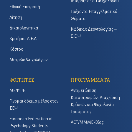
Απόρρητο του Ψυχολόγου
Εθνική Επιτροπή
Τρέχοντα Επαγγελματικά
Αίτηση
Θέματα
Δικαιολογητικά
Κώδικας Δεοντολογίας –
Σ.Ε.Ψ.
Κριτήρια Δ.Ε.Α.
Κόστος
Μητρώο Ψυχολόγων
ΦΟΙΤΗΤΕΣ
ΠΡΟΓΡΑΜΜΑΤΑ
ΜΕΦΨΕ
Αντιμετώπιση
Καταστροφών, Διαχείριση
Γίνομαι δόκιμο μέλος στον
Κρίσεων και Ψυχολογία
ΣΕΨ
Τραύματος
European Federation of
ACT/ΜΜΜΕ-Βίας
Psychology Students’