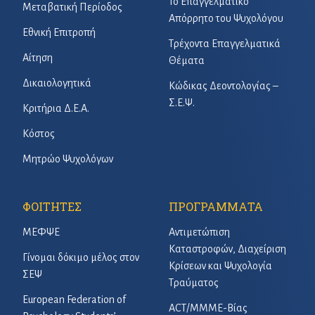
Το Επαγγελματικό
Μεταβατική Περίοδος
Απόρρητο του Ψυχολόγου
Εθνική Επιτροπή
Τρέχοντα Επαγγελματικά
Αίτηση
Θέματα
Δικαιολογητικά
Κώδικας Δεοντολογίας –
Σ.Ε.Ψ.
Κριτήρια Δ.Ε.Α.
Κόστος
Μητρώο Ψυχολόγων
ΦΟΙΤΗΤΕΣ
ΠΡΟΓΡΑΜΜΑΤΑ
ΜΕΦΨΕ
Αντιμετώπιση
Καταστροφών, Διαχείριση
Γίνομαι δόκιμο μέλος στον
Κρίσεων και Ψυχολογία
ΣΕΨ
Τραύματος
European Federation of
ACT/ΜΜΜΕ-Βίας