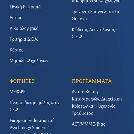
Απόρρητο του Ψυχολόγου
Εθνική Επιτροπή
Τρέχοντα Επαγγελματικά
Αίτηση
Θέματα
Δικαιολογητικά
Κώδικας Δεοντολογίας –
Σ.Ε.Ψ.
Κριτήρια Δ.Ε.Α.
Κόστος
Μητρώο Ψυχολόγων
ΦΟΙΤΗΤΕΣ
ΠΡΟΓΡΑΜΜΑΤΑ
ΜΕΦΨΕ
Αντιμετώπιση
Καταστροφών, Διαχείριση
Γίνομαι δόκιμο μέλος στον
Κρίσεων και Ψυχολογία
ΣΕΨ
Τραύματος
European Federation of
ACT/ΜΜΜΕ-Βίας
Psychology Students’