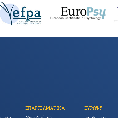
ΕΠΑΓΓΕΛΜΑΤΙΚΑ
ΕΥΡΩΨΥ
ει μέλος
Άδεια Ασκήσεως
EuroPsy Basic