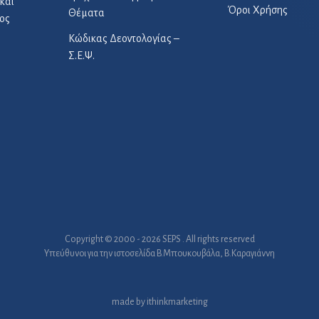
και
Όροι Χρήσης
Θέματα
ος
Κώδικας Δεοντολογίας –
Σ.Ε.Ψ.
Copyright © 2000 - 2026 SEPS . All rights reserved
Υπεύθυνοι για την ιστοσελίδα B.Μπουκουβάλα, Β.Καραγιάννη
made by
ithinkmarketing