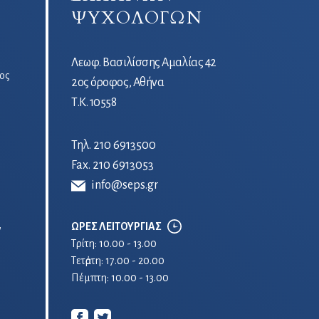
ΨΥΧΟΛΟΓΩΝ
Λεωφ. Βασιλίσσης Αμαλίας 42
ος
2ος όροφος, Αθήνα
Τ.Κ. 10558
Τηλ.
210 6913500
Fax. 210 6913053
info@seps.gr
ΩΡΕΣ ΛΕΙΤΟΥΡΓΙΑΣ
ν
Τρίτη: 10.00 - 13.00
Τετἀρτη: 17.00 - 20.00
Πέμπτη: 10.00 - 13.00