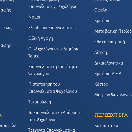
Επαγγέλματος Ψυχολόγου
γραφής
Οφέλη
Νόμοι
Κριτήρια
ό μέλος
Ελεύθεροι Επαγγελματίες
Μεταβατική Περίοδ
Ειδική Αγωγή
Εθνική Επιτροπή
γραφής
Οι Ψυχολόγοι στον Δημόσιο
Αίτηση
Τομέα
Δικαιολογητικά
Επαγγελματική Ταυτότητα
Ψυχολόγου
Κριτήρια Δ.Ε.Α.
Πιστοποίηση του
Κόστος
Επαγγελματία Ψυχολόγου
Μητρώο Ψυχολόγω
Τεκμηρίωση
Το Επαγγελματικό Απόρρητο
Α
ΠΕΡΙΣΣΟΤΕΡΑ
του Ψυχολόγου
στροφών,
Καταστατικό
Τρέχοντα Επαγγελματικά