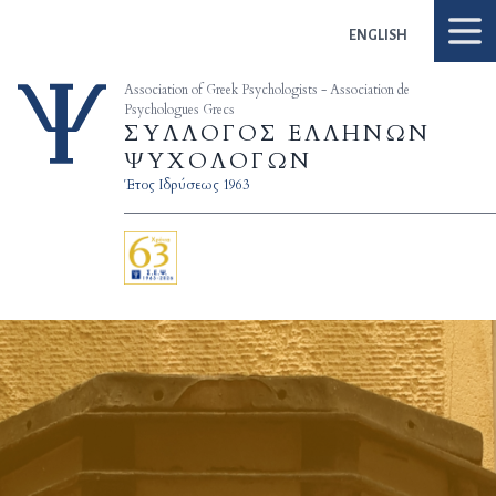
Skip to content
ENGLISH
Association of Greek Psychologists - Association de
Psychologues Grecs
ΣΥΛΛΟΓΟΣ ΕΛΛΗΝΩΝ
ΨΥΧΟΛΟΓΩΝ
Έτος Ιδρύσεως 1963