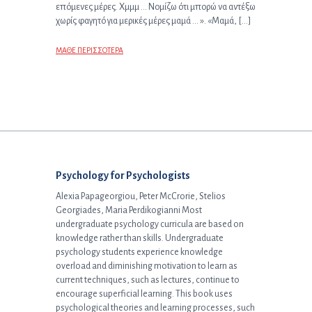
επόμενες μέρες. Χμμμ … Νομίζω ότι μπορώ να αντέξω
χωρίς φαγητό για μερικές μέρες μαμά … ». «Μαμά, […]
ΜΑΘΕ ΠΕΡΙΣΣΟΤΕΡΑ
Επόμενο άρθρο:
Psychology for Psychologists
Alexia Papageorgiou, Peter McCrorie, Stelios
Georgiades, Maria Perdikogianni Most
undergraduate psychology curricula are based on
knowledge rather than skills. Undergraduate
psychology students experience knowledge
overload and diminishing motivation to learn as
current techniques, such as lectures, continue to
encourage superficial learning. This book uses
psychological theories and learning processes, such