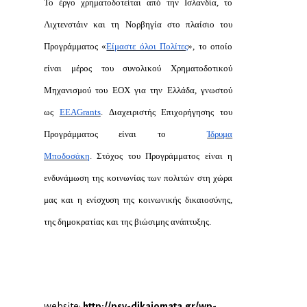
Το έργο χρηματοδοτείται από την Ισλανδία, το
Λιχτενστάιν και τη Νορβηγία στο πλαίσιο του
Προγράμματος «
Είμαστε όλοι Πολίτες
», το οποίο
είναι μέρος του συνολικού Χρηματοδοτικού
Μηχανισμού του ΕΟΧ για την Ελλάδα, γνωστού
ως
EEA
Grants
. Διαχειριστής Επιχορήγησης του
Προγράμματος είναι το
Ίδρυμα
Μποδοσάκη
. Στόχος του Προγράμματος είναι η
ενδυνάμωση της κοινωνίας των πολιτών στη χώρα
μας και η ενίσχυση της κοινωνικής δικαιοσύνης,
της δημοκρατίας και της βιώσιμης ανάπτυξης.
website:
http://psy-dikaiomata.gr/wp-