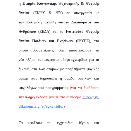
η
Εταιρία Κοινωνικής Ψυχιατρικής & Ψυχικής
Υγείας
(ΕΚΨΥ & ΨΥ) σε συνεργασία με
την
Ελληνική Ένωση για τα Δικαιώματα του
Ανθρώπου
(ΕΕΔΑ) και το
Ινστιτούτο Ψυχικής
Υγείας Παιδιών και Ενηλίκων
(ΙΨΥΠΕ), στο
οποίο συμμετείχατε, σας αποστέλλουμε το
νέο πλήρη και εύχρηστο οδηγό-εγχειρίδιο για τα
δικαιώματα των ατόμων με προβλήματα ψυχικής
υγείας που δημοσιεύει η ομάδα νομικών και
ψυχολόγων του προγράμματος
(για να διαβάσετε
την πλήρη έκδοση μπείτε στο σύνδεσμο
http://psy-
dikaiomata.gr/el/egxeiridio/
)
Τα κεφάλαια του εγχειρίδιου θίγουν και