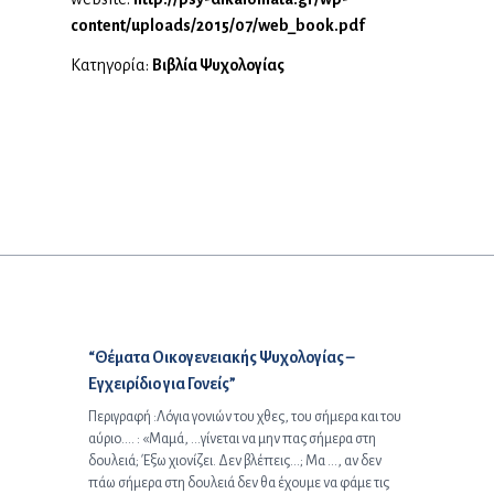
content/uploads/2015/07/web_book.pdf
Κατηγορία:
Βιβλία Ψυχολογίας
Προηγούμενο άρθρο:
“Θέματα Οικογενειακής Ψυχολογίας –
Εγχειρίδιο για Γονείς”
Περιγραφή :Λόγια γονιών του χθες, του σήμερα και του
αύριο…. : «Μαμά, …γίνεται να μην πας σήμερα στη
δουλειά; Έξω χιονίζει. Δεν βλέπεις…; Μα …, αν δεν
πάω σήμερα στη δουλειά δεν θα έχουμε να φάμε τις