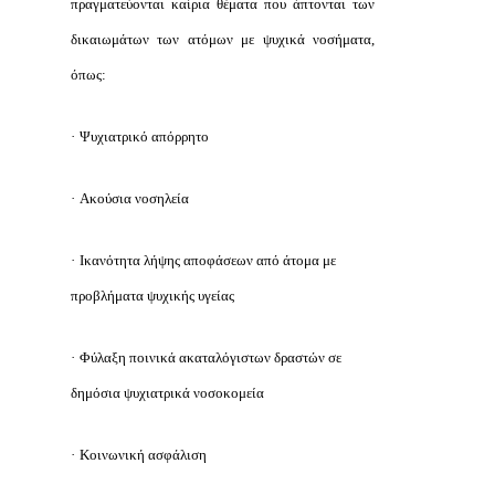
πραγματεύονται καίρια θέματα που άπτονται των
δικαιωμάτων των ατόμων με ψυχικά νοσήματα,
όπως:
·
Ψυχιατρικό απόρρητο
·
Ακούσια νοσηλεία
·
Ικανότητα λήψης αποφάσεων από άτομα με
προβλήματα ψυχικής υγείας
·
Φύλαξη ποινικά ακαταλόγιστων δραστών σε
δημόσια ψυχιατρικά νοσοκομεία
·
Κοινωνική ασφάλιση