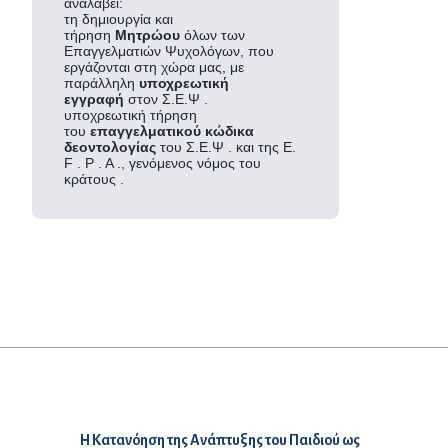
αναλάβει:
τη δημιουργία και
τήρηση
Μητρώου
όλων των
Επαγγελματιών Ψυχολόγων, που
εργάζονται στη χώρα μας, με
παράλληλη
υποχρεωτική
εγγραφή
στον Σ.Ε.Ψ .
υποχρεωτική τήρηση
του
επαγγελματικού κώδικα
δεοντολογίας
του Σ.Ε.Ψ . και της Ε.
F . P . A ., γενόμενος νόμος του
κράτους .
Προηγούμενο άρθρο:
Η Κατανόηση της Ανάπτυξης του Παιδιού ως