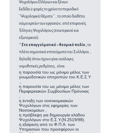
Ψυχολόγων Ελλήνων και ξένων.
Εκδίδει 2 φορές το χρόνο το περιοδικό
΄΄Ψυχολογικά Θέματα ΄΄ , το οποίο διαθέτει
σώμα κριτών των εργασιών, από επιφανείς
Έλληνες Ψυχολόγους (εσωτερικού και
εξωτερικού).
*
Στο επαγγελματικό – θεσμικό πεδίο ,
τα
πλέον σημαντικά επιτεύγματα του Συλλόγου ,
δηλαδή όπου έχουν γίνει ανάλογες
νομοθετικές ρυθμίσεις , είναι :
η παρουσία του ως μόνιμο μέλος των
γνωμοδοτικών επιτροπών του Κ.Ε.Σ.Υ
.,
η παρουσία του ως μόνιμο μέλος των
Περιφερειακών Συμβουλίων Πρόνοιας
,
η ένταξη των νοσοκομειακών
Ψυχολόγων στις εφημερίες των
Νοσοκομείων ,
η πρόβλεψη για δημιουργία κλάδου
Ψυχολόγων στο Ε.Σ.Υ.(Ν.2519/98).
η εξαίρεση από το Φ.Π.Α. των
Υπηρεσιών που προσφέρουν οι