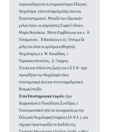
συγκαταλέγονται οι επιφανέστεροι Έλληνες
Ψυχολόγοι, τόσο επαγγελματίες όσο και
Πανεπιστημιακοί . Μεταξύ των ιδρυτικών
μελών ήταν: οι αείμνηστες Σοφία Γεδεών,
Μαρία Νασιάκου , Νίτσα Χαρβάτη και οι κ.κ. ΄Α.
Ποταμιάνου ,΄ Β.Βασιλείου κ.ά.). Επίτιμα δε
μέλη του είναι οι ομότιμοι καθηγητές
Ψυχολογίας κ.κ. Μ. Χουρδάκη , Ι.
Παρασκευόπουλος , Δ. Γιώργας .
Στα 40 και πλέον έτη ζωής του ο Σ.Ε.Ψ . έχει
προωθήσει την Ψυχολογία τόσο
επιστημονικά όσο και στο επαγγελματικό-
θεσμικό πεδίο .
Στον Επιστημονικό τομέα :
έχει
διοργανώσει 5 Πανελλήνια Συνέδρια, 1
Πανευρωπαϊκό 1995 σε συνεργασία με την
Ελληνική Ψυχολογική Εταιρεία ( ΕΛ.Ψ.Ε .), και
σήμερα προετοιμάζει το Διεθνές της
Σχολικής Ψυχολογίας ( Ιούλιος 2005), καθώς