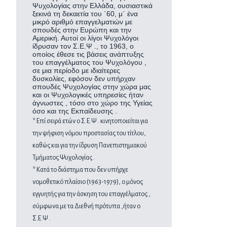
Ψυχολογίας στην Ελλάδα, ουσιαστικά
ξεκινά τη δεκαετία του ΄60, μ΄ ένα
μικρό αριθμό επαγγελματιών με
σπουδές στην Ευρώπη και την
Αμερική. Αυτοί οι λίγοι Ψυχολόγοι
ίδρυσαν τον Σ.Ε.Ψ ., το 1963, ο
οποίος έθεσε τις βάσεις ανάπτυξης
του επαγγέλματος του Ψυχολόγου ,
σε μια περίοδο με ιδιαίτερες
δυσκολίες, εφόσον δεν υπήρχαν
σπουδές Ψυχολογίας στην χώρα μας
και οι Ψυχολογικές υπηρεσίες ήταν
άγνωστες , τόσο στο χώρο της Υγείας
όσο και της Εκπαίδευσης .
* Επί σειρά ετών ο Σ.Ε.Ψ . κινητοποιείται για
την ψήφιση νόμου προστασίας του τίτλου,
καθώς και για την ίδρυση Πανεπιστημιακού
Τμήματος Ψυχολογίας .
* Κατά το διάστημα που δεν υπήρχε
νομοθετικό πλαίσιο (1963-1979), ο μόνος
εγγυητής για την άσκηση του επαγγέλματος ,
σύμφωνα με τα Διεθνή πρότυπα ,ήταν ο
Σ.Ε.Ψ .