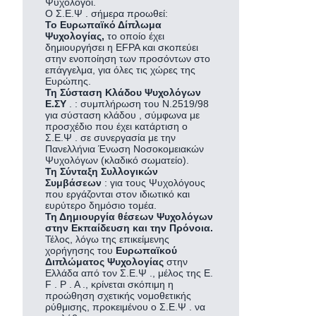
Ψυχολόγοι.
Ο Σ.Ε.Ψ . σήμερα προωθεί:
Το Ευρωπαϊκό Δίπλωμα
Ψυχολογίας,
το οποίο έχει
δημιουργήσει η ΕFPA και σκοπεύει
στην ενοποίηση των προσόντων στο
επάγγελμα, για όλες τις χώρες της
Ευρώπης.
Τη Σύσταση Κλάδου Ψυχολόγων
Ε.ΣΥ
. : συμπλήρωση του Ν.2519/98
για σύσταση κλάδου , σύμφωνα με
προσχέδιο που έχει κατάρτιση ο
Σ.Ε.Ψ . σε συνεργασία με την
Πανελλήνια Ένωση Νοσοκομειακών
Ψυχολόγων (κλαδικό σωματείο).
Τη Σύνταξη Συλλογικών
Συμβάσεων
: για τους Ψυχολόγους
που εργάζονται στον ιδιωτικό και
ευρύτερο δημόσιο τομέα.
Τη Δημιουργία θέσεων Ψυχολόγων
στην Εκπαίδευση και την Πρόνοια.
Τέλος, λόγω της επικείμενης
χορήγησης του
Ευρωπαϊκού
Διπλώματος Ψυχολογίας
στην
Ελλάδα από τον Σ.Ε.Ψ ., μέλος της Ε.
F . P . A ., κρίνεται σκόπιμη η
προώθηση σχετικής νομοθετικής
ρύθμισης, προκειμένου ο Σ.Ε.Ψ . να