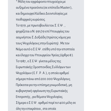
* Μέλη του εγγράφοντο πτυχιούχοι με
αυξημένα προσόντα (σε επίπεδο Master ),
και δημιουργεί Κώδικα Δεοντολογίας με
πειθαρχικές κυρώσεις.
Το 1979, με πρωτοβουλία του Σ. Ε.Ψ . ,
ψηφίζεται ο Ν. 991/79 επί Υπουργίας του
αειμνήστου Σ.Δοξιάδη (πρώτος νόμος για
τους Ψυχολόγους στην Ευρώπη) . Με τον
Νόμο αυτό ο Σ.Ε.Ψ . ετέθη υπό την εποπτεία
και έλεγχο του Υπουργείου Υγείας (άρθρο 8 ).
Το 1987, ο Σ.Ε.Ψ . γίνεται μέλος της
Ευρωπαϊκής Ομοσπονδίας Συλλόγων των
Ψυχολόγων ( Ε. F . P . A .), η οποία αριθμεί
σήμερα πάνω από 200.000 Ψυχολόγους.
Πρόκειται για την επίσημη γνωμοδοτική, μη
κυβερνητική οργάνωση της Ευρωπαϊκής
Επιτροπής , για θέματα Ψυχολογίας.
Σήμερα ο Σ.Ε.Ψ . αριθμεί περί τα 1400 μέλη σε
όλη την επικράτεια , στα οποία