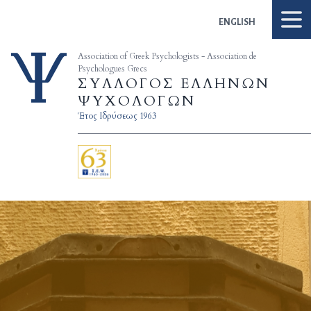
Skip to content
ENGLISH
Association of Greek Psychologists - Association de
Psychologues Grecs
ΣΥΛΛΟΓΟΣ ΕΛΛΗΝΩΝ
ΨΥΧΟΛΟΓΩΝ
Έτος Ιδρύσεως 1963