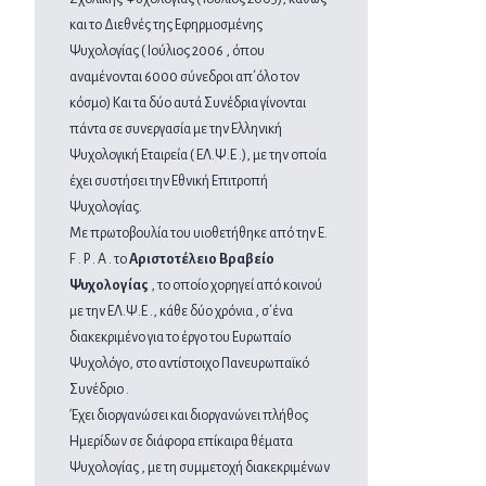
και το Διεθνές της Εφηρμοσμένης
Ψυχολογίας ( Ιούλιος 2006 , όπου
αναμένονται 6000 σύνεδροι απ΄όλο τον
κόσμο) Και τα δύο αυτά Συνέδρια γίνονται
πάντα σε συνεργασία με την Ελληνική
Ψυχολογική Εταιρεία ( ΕΛ.Ψ.Ε .), με την οποία
έχει συστήσει την Εθνική Επιτροπή
Ψυχολογίας.
Με πρωτοβουλία του υιοθετήθηκε από την Ε.
F . P . A . το
Αριστοτέλειο Βραβείο
Ψυχολογίας
, το οποίο χορηγεί από κοινού
με την ΕΛ.Ψ.Ε ., κάθε δύο χρόνια , σ΄ένα
διακεκριμένο για το έργο του Ευρωπαίο
Ψυχολόγο, στο αντίστοιχο Πανευρωπαϊκό
Συνέδριο .
Έχει διοργανώσει και διοργανώνει πλήθος
Ημερίδων σε διάφορα επίκαιρα θέματα
Ψυχολογίας , με τη συμμετοχή διακεκριμένων