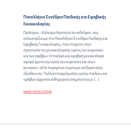
Προηγούμενο άρθρο:
Πανελλήνιο Συνέδριο Παιδικής και Εφηβικής
Γυναικολογίας
Πρόλογος – Κάλεσμα Αγαπητοί συνάδελφοι, σας
καλωσορίζουμε στο Πανελλήνιο Συνέδριο Παιδικής και
Εφηβικής Γυναικολογίας, που στοχεύει στην
προστασία της γυναικολογικής υγείας των κοριτσιών
και των εφήβων. Η παιδική και εφηβική γυναικολογία
αφορά άμεσα την υγεία των κοριτσιών και νέων
γυναικών, αλλά παραμένει συχνά μια ανεξερεύνητη
εξειδίκευση. Πολλοί επαγγελματίες υγείας παιδιών και
εφήβων έρχονται καθημερινά αντιμέτωποι με […]
ΜΑΘΕ ΠΕΡΙΣΣΟΤΕΡΑ