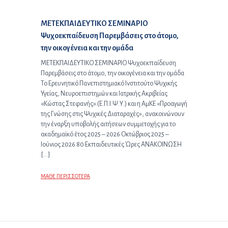
Επόμενο άρθρο:
ΜΕΤΕΚΠΑΙΔΕΥΤΙΚΟ ΣΕΜΙΝΑΡΙΟ
Ψυχοεκπαίδευση Παρεμβάσεις στο άτομο,
την οικογένεια και την ομάδα
ΜΕΤΕΚΠΑΙΔΕΥΤΙΚΟ ΣΕΜΙΝΑΡΙΟ Ψυχοεκπαίδευση
Παρεμβάσεις στο άτομο, την οικογένεια και την ομάδα
Το Ερευνητικό Πανεπιστημιακό Ινστιτούτο Ψυχικής
Υγείας, Νευροεπιστημών και Ιατρικής Ακριβείας
«Κώστας Στεφανής» (Ε.Π.Ι.Ψ.Υ.) και η ΑμΚΕ «Προαγωγή
της Γνώσης στις Ψυχικές Διαταραχές», ανακοινώνουν
την έναρξη υποβολής αιτήσεων συμμετοχής για το
ακαδημαϊκό έτος 2025 – 2026 Οκτώβριος 2025 –
Ιούνιος 2026 80 Εκπαιδευτικές Ώρες ΑΝΑΚΟΙΝΩΣΗ
[…]
ΜΑΘΕ ΠΕΡΙΣΣΟΤΕΡΑ