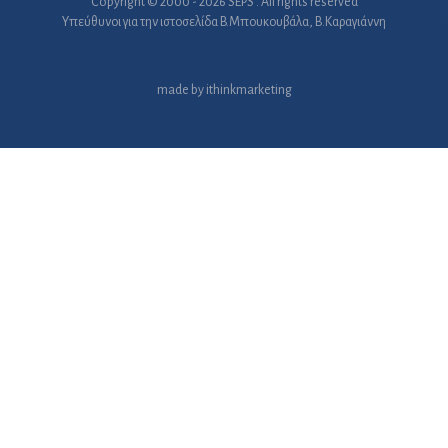
Copyright © 2000 - 2026 SEPS . All rights reserved
Υπεύθυνοι για την ιστοσελίδα B.Μπουκουβάλα, Β.Καραγιάννη
made by
ithinkmarketing