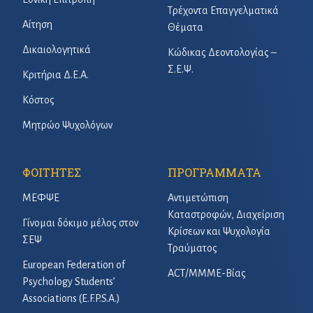
Τρέχοντα Επαγγελματικά
Αίτηση
Θέματα
Δικαιολογητικά
Κώδικας Δεοντολογίας –
Σ.Ε.Ψ.
Κριτήρια Δ.Ε.Α.
Κόστος
Μητρώο Ψυχολόγων
ΦΟΙΤΗΤΕΣ
ΠΡΟΓΡΑΜΜΑΤΑ
ΜΕΦΨΕ
Αντιμετώπιση
Καταστροφών, Διαχείριση
Γίνομαι δόκιμο μέλος στον
Κρίσεων και Ψυχολογία
ΣΕΨ
Τραύματος
European Federation of
ACT/ΜΜΜΕ-Βίας
Psychology Students’
Associations (E.F.P.S.A.)