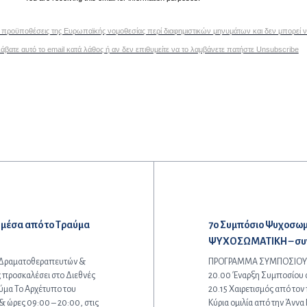
ς προϋποθέσεις της Ευρωπαϊκής νομοθεσίας περί διαφημιστικών μηνυμάτων και δεν μπορεί 
βατε αυτό το email κατά λάθος ή αν δεν επιθυμείτε να το λαμβάνετε πατήστε Unsubscribe
Επόμενο άρθρο:
 μέσα από το Τραύμα
7ο Συμπόσιο Ψυχοσωμ
ΨΥΧΟΣΩΜΑΤΙΚΗ – συγκ
 Δραματοθεραπευτών &
ΠΡΟΓΡΑΜΜΑ ΣΥΜΠΟΣΙΟΥ (PD
ας προσκαλέσει στο Διεθνές
20.00 Έναρξη Συμποσίου 
αύμα Το Αρχέτυπο του
20.15 Χαιρετισμός από το
 ώρες 09:00 – 20:00, στις
Κύρια ομιλία από την Άννα 