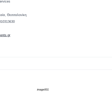
ervices
λαία, Θεσσαλονίκη
2310313630
ents.gr