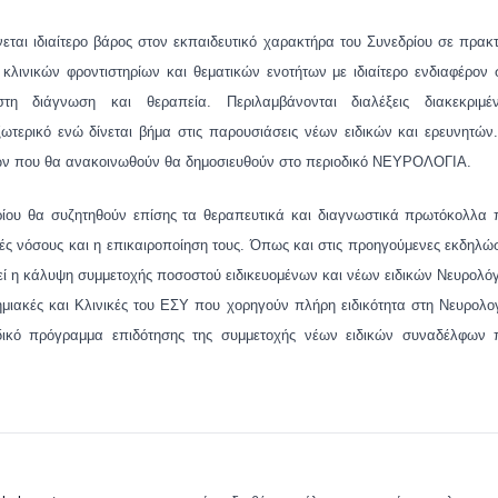
νεται ιδιαίτερο βάρος στον εκπαιδευτικό χαρακτήρα του Συνεδρίου σε πρακ
κλινικών φροντιστηρίων και θεματικών ενοτήτων με ιδιαίτερο ενδιαφέρον 
 στη διάγνωση και θεραπεία. Περιλαμβάνονται διαλέξεις διακεκριμέ
τερικό ενώ δίνεται βήμα στις παρουσιάσεις νέων ειδικών και ερευνητών.
ών που θα ανακοινωθούν θα δημοσιευθούν στο περιοδικό ΝΕΥΡΟΛΟΓΙΑ.
ρίου θα συζητηθούν επίσης τα θεραπευτικά και διαγνωστικά πρωτόκολλα 
ές νόσους και η επικαιροποίηση τους. Όπως και στις προηγούμενες εκδηλώ
εί η κάλυψη συμμετοχής ποσοστού ειδικευομένων και νέων ειδικών Νευρολό
ημιακές και Κλινικές του ΕΣΥ που χορηγούν πλήρη ειδικότητα στη Νευρολο
δικό πρόγραμμα επιδότησης της συμμετοχής νέων ειδικών συναδέλφων 