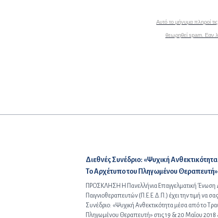
Αυτό το μήνυμα πληροί τι
θεωρηθεί spam. Εαν λά
Προηγούμενο άρθρο:
Διεθνές Συνέδριο: «Ψυχική Ανθεκτικότητα
Το Αρχέτυπο του Πληγωμένου Θεραπευτή»
ΠΡΟΣΚΛΗΣΗ Η Πανελλήνια Επαγγελματική Ένωση
Παιγνιοθεραπευτών (Π.Ε.Ε.Δ.Π.) έχει την τιμή να σ
Συνέδριο: «Ψυχική Ανθεκτικότητα μέσα από το Τρ
Πληγωμένου Θεραπευτή» στις 19 & 20 Μαΐου 2018 &