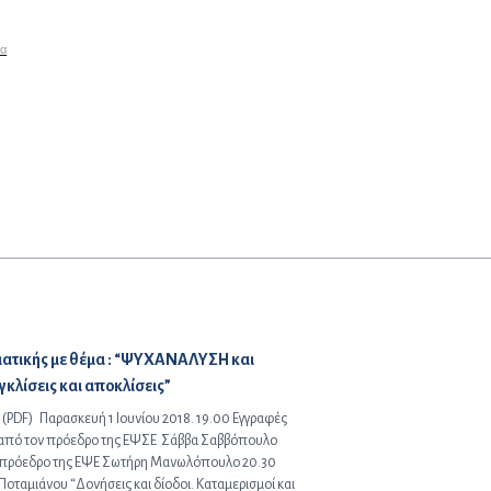
να
ατικής με θέμα : “ΨΥΧΑΝΑΛΥΣΗ και
λίσεις και αποκλίσεις”
F) Παρασκευή 1 Ιουνίου 2018. 19.00 Εγγραφές
από τον πρόεδρο της ΕΨΣΕ Σάββα Σαββόπουλο
ν πρόεδρο της ΕΨΕ Σωτήρη Μανωλόπουλο 20.30
Ποταμιάνου “Δονήσεις και δίοδοι. Καταμερισμοί και