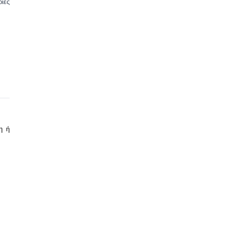
ρίες
η ή