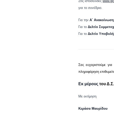
Στις ιστοσελίδες
www.glo
για το συνέδριο.
Για την
Α΄ Ανακοίνωσ
Για το
Δελτίο Συμμετο
Για το
Δελτίο Υποβολή
Σας ευχαριστούμε για 
πληροφόρηση επιθυμείτε
Εκ μέρους
του Δ.Σ
Με εκτίμηση
Κεράσα Μαυρίδου