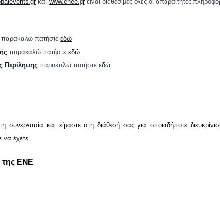
balevents.gr
και
www.enee.gr
είναι διαθέσιμες όλες οι απαραίτητες πληροφο
η
παρακαλώ πατήστε
εδώ
χής
παρακαλώ πατήστε
εδώ
ς Περίληψης
παρακαλώ πατήστε
εδώ
τη συνεργασία και είμαστε στη διάθεσή σας για οποιαδήποτε διευκρίνισ
 να έχετε.
. της ΕΝΕ