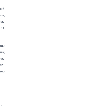
τικά
στις
νων
 Οι
που
σεις
γων
γία.
που