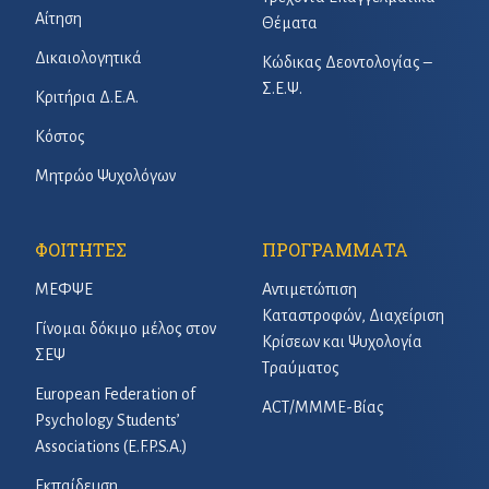
Αίτηση
Θέματα
Δικαιολογητικά
Κώδικας Δεοντολογίας –
Σ.Ε.Ψ.
Κριτήρια Δ.Ε.Α.
Κόστος
Μητρώο Ψυχολόγων
ΦΟΙΤΗΤΕΣ
ΠΡΟΓΡΑΜΜΑΤΑ
ΜΕΦΨΕ
Αντιμετώπιση
Καταστροφών, Διαχείριση
Γίνομαι δόκιμο μέλος στον
Κρίσεων και Ψυχολογία
ΣΕΨ
Τραύματος
European Federation of
ACT/ΜΜΜΕ-Βίας
Psychology Students’
Associations (E.F.P.S.A.)
Εκπαίδευση