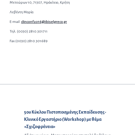
Μετεώρων 10, 71307, Ηράκλειο, Κρήτη
Λεβέντη Μαρία
E-mail:
clinconf2016@ibiselgreco.gr
Τηλ. (0030) 2810.301711
Fax (0030) 2810.301689
Προηγούμενο άρθρο:
5ου Κύκλου Πιστοποιημένης Εκπαίδευσης-
Κλινικό Εργαστήριο (Workshop) με θέμα
«Σχιζοφρένεια»