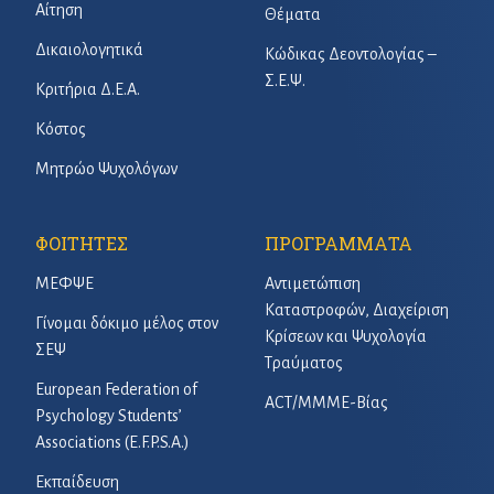
Αίτηση
Θέματα
Δικαιολογητικά
Κώδικας Δεοντολογίας –
Σ.Ε.Ψ.
Κριτήρια Δ.Ε.Α.
Κόστος
Μητρώο Ψυχολόγων
ΦΟΙΤΗΤΕΣ
ΠΡΟΓΡΑΜΜΑΤΑ
ΜΕΦΨΕ
Αντιμετώπιση
Καταστροφών, Διαχείριση
Γίνομαι δόκιμο μέλος στον
Κρίσεων και Ψυχολογία
ΣΕΨ
Τραύματος
European Federation of
ACT/ΜΜΜΕ-Βίας
Psychology Students’
Associations (E.F.P.S.A.)
Εκπαίδευση