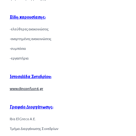
Είδη παρουσίασης:
-ελεύθερες ανακοινώσεις
-αναρτημένες ανακοινώσεις
-συμπόσια
-εργαστήρια
Ιστοσελίδα Συνεδρίου:
www.clinconf2016.gr
Γραφείο Διοργάνωσης:
Ibis El Greco Α.Ε.
Τμήμα Διοργάνωσης Συνεδρίων