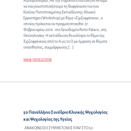
Αξιότιμοι κύριοι, Με την παρούσα επιστολή θα θέλαμε
να σας γνωστοποιήσουμε τη διοργάνωση του 5ου
Κύκλου Πιστοποιημένης Εκπαίδευσης-Κλινικό
Εργαστήριο (Workshop) με θέμα «Σχιζοφρένεια», ο
οποίος πρόκειται να πραγματοποιηθεί 27
Φεβρουαρίου 2016. στο ξενοδοχείο Porto Palace, στη
Θεσσαλονίκη. Η εκπαίδευση θα καλύψει το θέμα της
Σχιζοφρένειας από το Α ως το Ω με έμφαση σε θέματα
εναισθησίας, συμμόρφωσης […]
ΜΑΘΕ ΠΕΡΙΣΣΟΤΕΡΑ
Επόμενο άρθρο:
5o Πανελλήνιο Συνέδριο Κλινικής Ψυχολογίας
και Ψυχολογίας της Υγείας
ΑΝΑΚΟΙΝΩΣΗ ΣΥΜΜΕΤΟΧΗΣ ΙΓΑΨ ΣΤΟ 5o