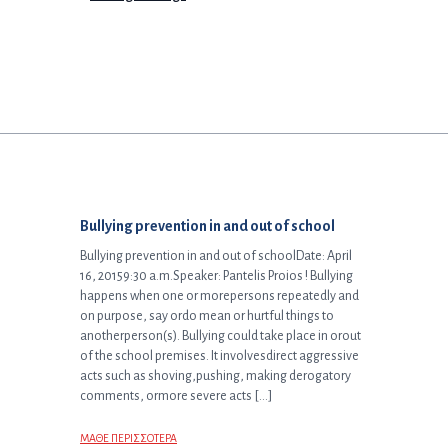
Προηγούμενο άρθρο:
Bullying prevention in and out of school
Bullying prevention in and out of schoolDate: April
16, 20159:30 a.m.Speaker: Pantelis Proios ! Bullying
happens when one or morepersons repeatedly and
on purpose, say ordo mean or hurtful things to
anotherperson(s). Bullying could take place in orout
of the school premises. It involvesdirect aggressive
acts such as shoving,pushing, making derogatory
comments, ormore severe acts […]
ΜΑΘΕ ΠΕΡΙΣΣΟΤΕΡΑ