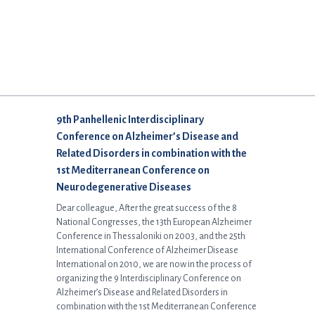
Επόμενο άρθρο:
9th Panhellenic Interdisciplinary
Conference on Alzheimer’s Disease and
Related Disorders in combination with the
1st Mediterranean Conference on
Neurodegenerative Diseases
Dear colleague, After the great success of the 8
National Congresses, the 13th European Alzheimer
Conference in Thessaloniki on 2003, and the 25th
International Conference of Alzheimer Disease
International on 2010, we are now in the process of
organizing the 9 Interdisciplinary Conference on
Alzheimer’s Disease and Related Disorders in
combination with the 1st Mediterranean Conference