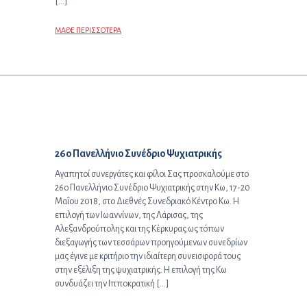
[…]
ΜΑΘΕ ΠΕΡΙΣΣΟΤΕΡΑ
Επόμενο άρθρο:
26ο Πανελλήνιο Συνέδριο Ψυχιατρικής
Αγαπητοί συνεργάτες και φίλοι Σας προσκαλούμε στο
26ο Πανελλήνιο Συνέδριο Ψυχιατρικής στην Κω, 17-20
Μαΐου 2018, στο Διεθνές Συνεδριακό Κέντρο Κω. Η
επιλογή των Ιωαννίνων, της Λάρισας, της
Αλεξανδρούπολης και της Κέρκυρας ως τόπων
διεξαγωγής των τεσσάρων προηγούμενων συνεδρίων
μας έγινε με κριτήριο την ιδιαίτερη συνεισφορά τους
στην εξέλιξη της ψυχιατρικής. Η επιλογή της Κω
συνδυάζει την Ιπποκρατική […]