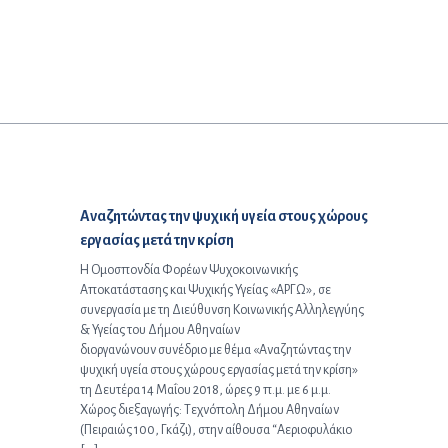
Προηγούμενο άρθρο:
Αναζητώντας την ψυχική υγεία στους χώρους
εργασίας μετά την κρίση
Η Ομοσπονδία Φορέων Ψυχοκοινωνικής
Αποκατάστασης και Ψυχικής Υγείας «ΑΡΓΩ», σε
συνεργασία με τη Διεύθυνση Κοινωνικής Αλληλεγγύης
& Υγείας του Δήμου Αθηναίων
διοργανώνουν συνέδριο με θέμα «Αναζητώντας την
ψυχική υγεία στους χώρους εργασίας μετά την κρίση»
τη Δευτέρα 14 Μαΐου 2018, ώρες 9 π.μ. με 6 μ.μ.
Χώρος διεξαγωγής: Τεχνόπολη Δήμου Αθηναίων
(Πειραιώς 100, Γκάζι), στην αίθουσα “Αεριοφυλάκιο