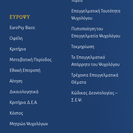
Τομέα
Επαγγελματική Ταυτότητα
ΕΥΡΩΨΥ
Ψυχολόγου
EuroPsy Basic
Πιστοποίηση του
Επαγγελματία Ψυχολόγου
Οφέλη
Τεκμηρίωση
Κριτήρια
Το Επαγγελματικό
Μεταβατική Περίοδος
Απόρρητο του Ψυχολόγου
Εθνική Επιτροπή
Τρέχοντα Επαγγελματικά
Αίτηση
Θέματα
Δικαιολογητικά
Κώδικας Δεοντολογίας –
Σ.Ε.Ψ.
Κριτήρια Δ.Ε.Α.
Κόστος
Μητρώο Ψυχολόγων