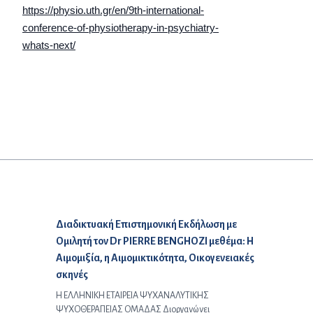
https://physio.uth.gr/en/9th-international-
conference-of-physiotherapy-in-psychiatry-
whats-next/
Προηγούμενο άρθρο:
Διαδικτυακή Επιστημονική Εκδήλωση με
Ομιλητή τον Dr PIERRE BENGHOZI μεθέμα: Η
Αιμομιξία, η Αιμομικτικότητα, Οικογενειακές
σκηνές
Η ΕΛΛΗΝΙΚΗ ΕΤΑΙΡΕΙΑ ΨΥΧΑΝΑΛΥΤΙΚΗΣ
ΨΥΧΟΘΕΡΑΠΕΙΑΣ ΟΜΑΔΑΣ Διοργανώνει