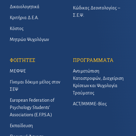
Δικαιολογητικά
Κώδικας Δεοντολογίας –
Σ.Ε.Ψ.
Κριτήρια Δ.Ε.Α.
Κόστος
Μητρώο Ψυχολόγων
ΦΟΙΤΗΤΕΣ
ΠΡΟΓΡΑΜΜΑΤΑ
ΜΕΦΨΕ
Αντιμετώπιση
Καταστροφών, Διαχείριση
Γίνομαι δόκιμο μέλος στον
Κρίσεων και Ψυχολογία
ΣΕΨ
Τραύματος
European Federation of
ACT/ΜΜΜΕ-Βίας
Psychology Students’
Associations (E.F.P.S.A.)
Εκπαίδευση