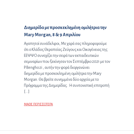
Επόμενο άρθρο:
Διημερίδα με προσκεκλημένη ομιλήτρια την
Mary Morgan, 8 & 9 Απριλίου
Αγαπητοί συνάδελφοι, Με χαρά σας πληροφορούμε
ότι ο Κλάδος Θεραπείας Ζεύγους και Οικογένειας της
ΕΕΨΨΟ συνεχίζει την σειρά των εκπαιδευτικών
σεμιναρίων που ξεκίνησαν τον Σεπτέμβριο 2021 με τον
P. Benghozi , αυτήν την φορά διοργανώνει
διημερίδα με προσκεκλημένη ομιλήτρια την Μary
Morgan. Θα βρείτε συνημμένα δύο αρχεία με το
Πρόγραμμα της Διημερίδας. Η συντονιστική επιτροπή
[…]
ΜΑΘΕ ΠΕΡΙΣΣΟΤΕΡΑ