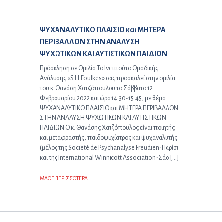
Προηγούμενο άρθρο:
ΨΥΧΑΝΑΛΥΤΙΚΟ ΠΛΑΙΣΙΟ και ΜΗΤΕΡΑ
ΠΕΡΙΒΑΛΛΟΝ ΣΤΗΝ ΑΝΑΛΥΣΗ
ΨΥΧΩΤΙΚΩΝ ΚΑΙ ΑΥΤΙΣΤΙΚΩΝ ΠΑΙΔΙΩΝ
Πρόσκληση σε Ομιλία Το Ινστιτούτο Ομαδικής
Ανάλυσης «S.H.Foulkes» σας προσκαλεί στην ομιλία
του κ. Θανάση Χατζόπουλου το Σάββατο 12
Φεβρουαρίου 2022 και ώρα 14:30-15:45, με θέμα:
ΨΥΧΑΝΑΛΥΤΙΚΟ ΠΛΑΙΣΙΟ και ΜΗΤΕΡΑ ΠΕΡΙΒΑΛΛΟΝ
ΣΤΗΝ ΑΝΑΛΥΣΗ ΨΥΧΩΤΙΚΩΝ ΚΑΙ ΑΥΤΙΣΤΙΚΩΝ
ΠΑΙΔΙΩΝ Ο κ. Θανάσης Χατζόπουλος είναι ποιητής
και μεταφραστής, παιδοψυχίατρος και ψυχαναλυτής
(μέλος της Societé de Psychanalyse Freudien-Παρίσι
και της International Winnicott Association-Σάο […]
ΜΑΘΕ ΠΕΡΙΣΣΟΤΕΡΑ