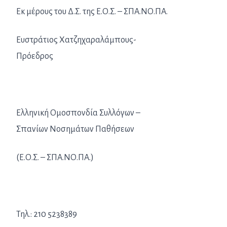
Εκ μέρους του Δ.Σ. της Ε.Ο.Σ. – ΣΠΑ.ΝΟ.ΠΑ.
Ευστράτιος Χατζηχαραλάμπους-
Πρόεδρος
Ελληνική Ομοσπονδία Συλλόγων –
Σπανίων Νοσημάτων Παθήσεων
(Ε.Ο.Σ. – ΣΠΑ.ΝΟ.ΠΑ.)
Τηλ.: 210 5238389