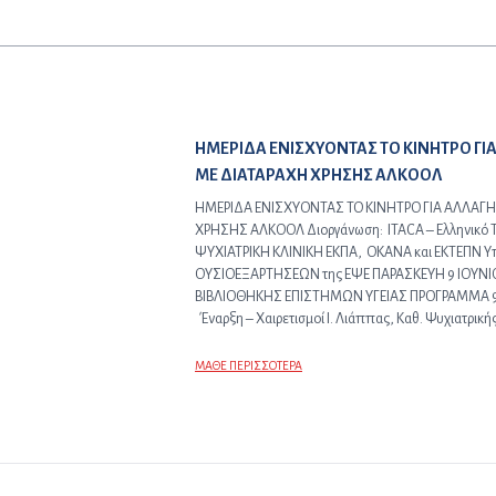
Προηγούμενο άρθρο:
ΗΜΕΡΙΔΑ ΕΝΙΣΧΥΟΝΤΑΣ ΤΟ ΚΙΝΗΤΡΟ ΓΙ
ΜΕ ΔΙΑΤΑΡΑΧΗ ΧΡΗΣΗΣ ΑΛΚΟΟΛ
ΗΜΕΡΙΔΑ ΕΝΙΣΧΥΟΝΤΑΣ ΤΟ ΚΙΝΗΤΡΟ ΓΙΑ ΑΛΛΑΓΗ
ΧΡΗΣΗΣ ΑΛΚΟΟΛ Διοργάνωση: ITACA – Ελληνικό Τμ
ΨΥΧΙΑΤΡΙΚΗ ΚΛΙΝΙΚΗ ΕΚΠΑ, ΟΚΑΝΑ και ΕΚΤΕΠΝ Υπ
ΟΥΣΙΟΕΞΑΡΤΗΣΕΩΝ της ΕΨΕ ΠΑΡΑΣΚΕΥΗ 9 ΙΟΥΝΙ
ΒΙΒΛΙΟΘΗΚΗΣ ΕΠΙΣΤΗΜΩΝ ΥΓΕΙΑΣ ΠΡΟΓΡΑΜΜΑ 9.
Έναρξη – Χαιρετισμοί Ι. Λιάππας, Καθ. Ψυχιατρική
ΜΑΘΕ ΠΕΡΙΣΣΟΤΕΡΑ