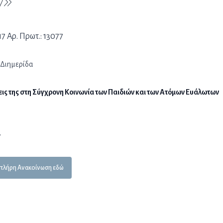
ν»
17 Αρ. Πρωτ.: 13077
 Διημερίδα
σεις της στη Σύγχρονη Κοινωνία των Παιδιών και των Ατόμων Ευάλωτων
7
 πλήρη Ανακοίνωση εδώ