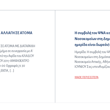
Επόμενο άρθρο:
Α ΑΛΛΑΓΗ ΣΕ ΑΤΟΜΑ
Η συμβολή του ΨΝΑ κα
Νοσοκομείων στη Δημό
ημερίδα είναι δωρεάν)
 ΣΕ ΑΤΟΜΑ ΜΕ ΔΙΑΤΑΡΑΧΗ
ήμα σε συνεργασία με Α’
Ημερίδα: Η συμβολή του ΨΝ
ό την Αιγίδα του ΚΛΑΔΟΥ
Νοσοκομείων στη Δημόσια 
ΟΥ 2017 ΑΜΦΙΘΕΑΤΡΟ
Νοσοκομείο Αττικής, Αθή
00 Εγγραφές 9.30
ΙΟΥΝΙΟΥ Σας υπενθυμίζουμ
ς ΕΚΠΑ, […]
ΜΑΘΕ ΠΕΡΙΣΣΟΤΕΡΑ