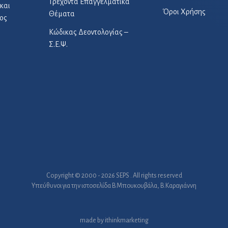
Τρέχοντα Επαγγελματικά
και
Όροι Χρήσης
Θέματα
ος
Κώδικας Δεοντολογίας –
Σ.Ε.Ψ.
Copyright © 2000 - 2026 SEPS . All rights reserved
Υπεύθυνοι για την ιστοσελίδα B.Μπουκουβάλα, Β.Καραγιάννη
made by
ithinkmarketing