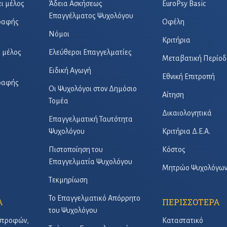
ει μέλος
Άδεια Ασκήσεως
EuroPsy Basic
Επαγγέλματος Ψυχολόγου
γραφής
Οφέλη
Νόμοι
Κριτήρια
ό μέλος
Ελεύθεροι Επαγγελματίες
Μεταβατική Περίοδ
Ειδική Αγωγή
Εθνική Επιτροπή
γραφής
Οι Ψυχολόγοι στον Δημόσιο
Αίτηση
Τομέα
Δικαιολογητικά
Επαγγελματική Ταυτότητα
Ψυχολόγου
Κριτήρια Δ.Ε.Α.
Πιστοποίηση του
Κόστος
Επαγγελματία Ψυχολόγου
Μητρώο Ψυχολόγω
Τεκμηρίωση
Το Επαγγελματικό Απόρρητο
Α
ΠΕΡΙΣΣΟΤΕΡΑ
του Ψυχολόγου
στροφών,
Καταστατικό