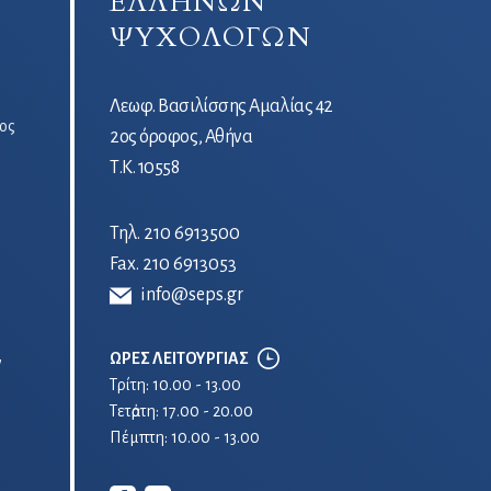
ΕΛΛΗΝΩΝ
ΨΥΧΟΛΟΓΩΝ
Λεωφ. Βασιλίσσης Αμαλίας 42
ος
2ος όροφος, Αθήνα
Τ.Κ. 10558
Τηλ.
210 6913500
Fax. 210 6913053
info@seps.gr
ΩΡΕΣ ΛΕΙΤΟΥΡΓΙΑΣ
ν
Τρίτη: 10.00 - 13.00
Τετἀρτη: 17.00 - 20.00
Πέμπτη: 10.00 - 13.00