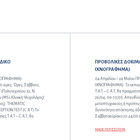
Επόμενο άρθρο:
ΙΔΙΚΟ
ΠΡΟΒΟΛΙΚΕΣ ΔΟΚΙΜΑΣ
ΙΧΝΟΓΡΑΦΗΜΑ)
ΧΝΟΓΡΑΦΗΜΑ)
04 Απριλίου – 24 Μαΐου 
40 ώρες Ώρες: Σάββατο,
ΙΧΝΟΓΡΑΦΗΜΑ) Το εκπαιδευ
 (Πολυτεχνείου 32, Ν.
T.A.T – C.A.T, θα πραγματ
υ (MSc Κλινική Ψυχολόγος)
26/04, 09-10/05. Απευθύν
όγος) THEMATIC
μεταπτυχιακούς ή προπτυχ
EPTION TEST (C.A.T) Το
δυνατότητα απόκτησης άδε
ες T.A.T – C.A.T, θα
Σαββατοκύριακο 23-24/05 α
ΜΑΘΕ ΠΕΡΙΣΣΟΤΕΡΑ