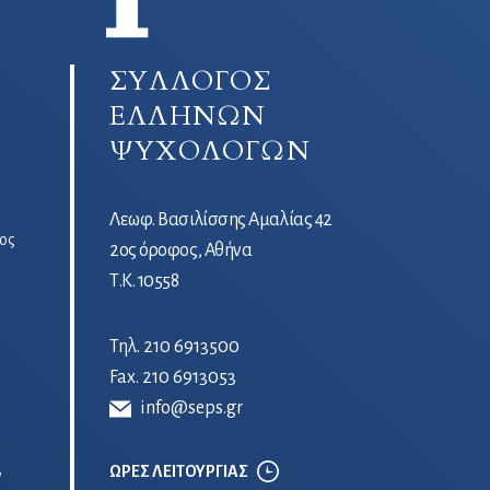
ΣΥΛΛΟΓΟΣ
ΕΛΛΗΝΩΝ
ΨΥΧΟΛΟΓΩΝ
Λεωφ. Βασιλίσσης Αμαλίας 42
ος
2ος όροφος, Αθήνα
Τ.Κ. 10558
Τηλ.
210 6913500
Fax. 210 6913053
info@seps.gr
ΩΡΕΣ ΛΕΙΤΟΥΡΓΙΑΣ
ν