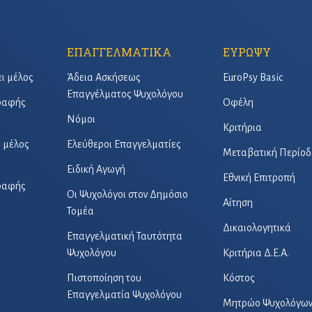
ΕΠΑΓΓΕΛΜΑΤΙΚΑ
ΕΥΡΩΨΥ
ει μέλος
Άδεια Ασκήσεως
EuroPsy Basic
Επαγγέλματος Ψυχολόγου
γραφής
Οφέλη
Νόμοι
Κριτήρια
ό μέλος
Ελεύθεροι Επαγγελματίες
Μεταβατική Περίοδ
Ειδική Αγωγή
Εθνική Επιτροπή
γραφής
Οι Ψυχολόγοι στον Δημόσιο
Αίτηση
Τομέα
Δικαιολογητικά
Επαγγελματική Ταυτότητα
Ψυχολόγου
Κριτήρια Δ.Ε.Α.
Πιστοποίηση του
Κόστος
Επαγγελματία Ψυχολόγου
Μητρώο Ψυχολόγω