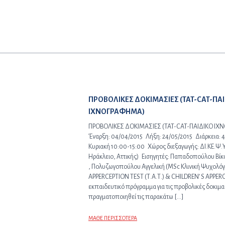
Προηγούμενο άρθρο:
ΠΡΟΒΟΛΙΚΕΣ ΔΟΚΙΜΑΣΙΕΣ (TAT-CAT-ΠΑ
ΙΧΝΟΓΡΑΦΗΜΑ)
ΠΡΟΒΟΛΙΚΕΣ ΔΟΚΙΜΑΣΙΕΣ (TAT-CAT-ΠΑΙΔΙΚΟ Ι
Έναρξη: 04/04/2015 Λήξη: 24/05/2015 Διάρκεια: 
Κυριακή 10:00-15:00 Χώρος διεξαγωγής: ΔΙ.ΚΕ.Ψ.Υ
Ηράκλειο, Αττικής) Εισηγητές: Παπαδοπούλου Βίκ
, Πολυζωγοπούλου Αγγελική (MSc Κλινική Ψυχολ
APPERCEPTION TEST (Τ.Α.Τ.) & CHILDREN’ S APPERC
εκπαιδευτικό πρόγραμμα για τις προβολικές δοκιμασί
πραγματοποιηθεί τις παρακάτω […]
ΜΑΘΕ ΠΕΡΙΣΣΟΤΕΡΑ