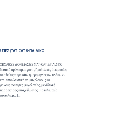
ΙΕΣ (TAT-CAT & ΠΑΙΔΙΚΟ
ΠΡΟΒΟΛΙΚΕΣ ΔΟΚΙΜΑΣΙΕΣ (TAT-CAT & ΠΑΙΔΙΚΟ
τικό πρόγραμμα για τις Προβολικές δοκιμασίες
οποιηθεί τις παρακάτω ημερομηνίες 04-05/04, 25-
εται αποκλειστικά σε ψυχολόγους και
ιακούς φοιτητές ψυχολογίας, με άδεια ή
ιας άσκησης επαγγέλματος. Το τελευταίο
ποτελεί μια […]