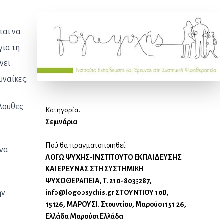
ται να
για τη
νει
υναίκες.
όλουθες
Κατηγορία:
Σεμινάρια
Πού θα πραγματοποιηθεί:
 να
ΛΟΓΩ ΨΥΧΗΣ-ΙΝΣΤΙΤΟΥΤΟ ΕΚΠΑΙΔΕΥΣΗΣ
ΚΑΙ ΕΡΕΥΝΑΣ ΣΤΗ ΣΥΣΤΗΜΙΚΗ
ΨΥΧΟΘΕΡΑΠΕΙΑ, Τ. 210-8033287,
info@logopsychis.gr ΣΤΟΥΝΤΙΟΥ 10Β,
ην
15126, ΜΑΡΟΥΣΙ. Στουντίου, Μαρούσι 151 26,
Ελλάδα Μαρούσι Ελλάδα