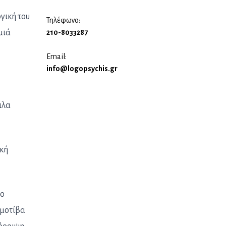
γική του
Τηλέφωνο:
210-8033287
μιά
Email:
info@logopsychis.gr
ιλα
ική
το
 μοτίβα