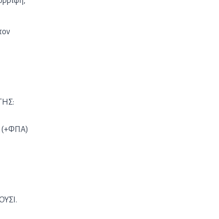
όρριψη,
τον
ΓΗΣ:
Σ (+ΦΠΑ)
ΟΥΣΙ.