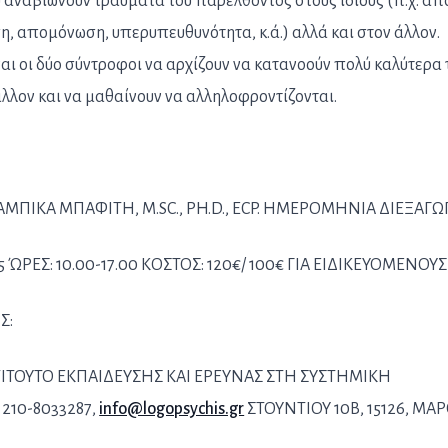
αναβιώνουν τραύματα του παρελθόντος στους ίδιους (π.χ. απ
, απομόνωση, υπερυπευθυνότητα, κ.ά.) αλλά και στον άλλον.
αι οι δύο σύντροφοι να αρχίζουν να κατανοούν πολύ καλύτερα 
 άλλον και να μαθαίνουν να αλληλοφροντίζονται.
ΑΜΠΙΚΑ ΜΠΑΦΙΤΗ, M.SC., PH.D., ECP. ΗΜΕΡΟΜΗΝΙΑ ΔΙΕΞΑΓΩ
15 ΏΡΕΣ: 10.00-17.00 ΚΟΣΤΟΣ: 120€/ 100€ ΓΙΑ ΕΙΔΙΚΕΥΟΜΕΝΟΥ
Σ:
ΙΤΟΥΤΟ ΕΚΠΑΙΔΕΥΣΗΣ ΚΑΙ ΕΡΕΥΝΑΣ ΣΤΗ ΣΥΣΤΗΜΙΚΗ
210-8033287,
info@logopsychis.gr
ΣΤΟΥΝΤΙΟΥ 10Β, 15126, ΜΑΡ