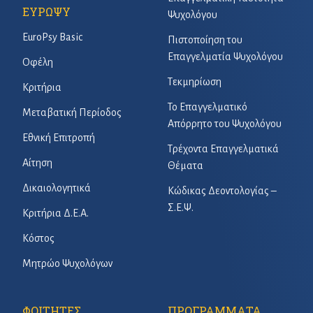
ΕΥΡΩΨΥ
Ψυχολόγου
EuroPsy Basic
Πιστοποίηση του
Επαγγελματία Ψυχολόγου
Οφέλη
Τεκμηρίωση
Κριτήρια
Το Επαγγελματικό
Μεταβατική Περίοδος
Απόρρητο του Ψυχολόγου
Εθνική Επιτροπή
Τρέχοντα Επαγγελματικά
Αίτηση
Θέματα
Δικαιολογητικά
Κώδικας Δεοντολογίας –
Σ.Ε.Ψ.
Κριτήρια Δ.Ε.Α.
Κόστος
Μητρώο Ψυχολόγων
ΦΟΙΤΗΤΕΣ
ΠΡΟΓΡΑΜΜΑΤΑ