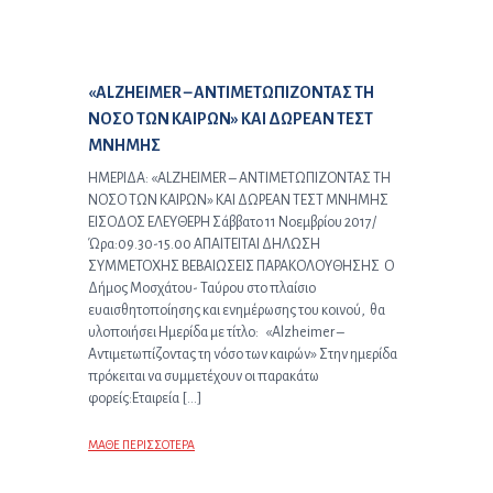
Προηγούμενο άρθρο:
«ΑLZHEIMER – ΑΝΤΙΜΕΤΩΠΙΖΟΝΤΑΣ ΤΗ
ΝΟΣΟ ΤΩΝ ΚΑΙΡΩΝ» ΚΑΙ ΔΩΡΕΑΝ ΤΕΣΤ
ΜΝΗΜΗΣ
ΗΜΕΡΙΔΑ: «ΑLZHEIMER – ΑΝΤΙΜΕΤΩΠΙΖΟΝΤΑΣ ΤΗ
ΝΟΣΟ ΤΩΝ ΚΑΙΡΩΝ» ΚΑΙ ΔΩΡΕΑΝ ΤΕΣΤ ΜΝΗΜΗΣ
EIΣΟΔΟΣ ΕΛΕΥΘΕΡΗ Σάββατο 11 Νοεμβρίου 2017/
Ώρα:09.30-15.00 ΑΠΑΙΤΕΙΤΑΙ ΔΗΛΩΣΗ
ΣΥΜΜΕΤΟΧΗΣ ΒΕΒΑΙΩΣΕΙΣ ΠΑΡΑΚΟΛΟΥΘΗΣΗΣ O
Δήμος Μοσχάτου- Ταύρου στο πλαίσιο
ευαισθητοποίησης και ενημέρωσης του κοινού, θα
υλοποιήσει Ημερίδα με τίτλο: «Αlzheimer –
Αντιμετωπίζοντας τη νόσο των καιρών» Στην ημερίδα
πρόκειται να συμμετέχουν οι παρακάτω
φορείς:Εταιρεία […]
ΜΑΘΕ ΠΕΡΙΣΣΟΤΕΡΑ