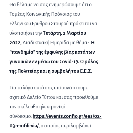
Θα θέλαμε να σας ενημερώσουμε ότι ο
Τομέας Κοινωνικής Πρόνοιας του
Ελληνικού Ερυθρού Σταυρού πρόκειται να
υλοποιήσει την
Τετάρτη, 2 Μαρτίου
2022,
Διαδικτυακή Ημερίδα με θέμα :
Η
“πανδημία” της έμφυλης βίας κατά των
γυναικών εν μέσω του Covid-19. Ο ρόλος
της Πολιτείας και η συμβολή του Ε.Ε.Σ.
Για το λόγο αυτό σας επισυνάπτουμε
σχετικό Δελτίο Τύπου και σας προωθούμε
τον ακόλουθο ηλεκτρονικό
σύνδεσμο:
https://events.confio.gr/ees/02-
03-emfili-via/
, ο οποίος περιλαμβάνει