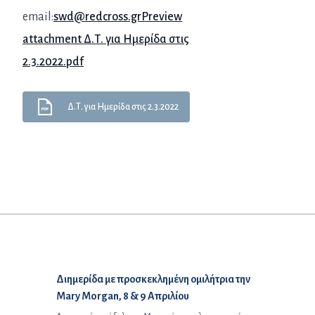
email:
swd@redcross.gr
Preview
attachment Δ.Τ. για Ημερίδα στις
2.3.2022.pdf
Δ.Τ. για Ημερίδα στις 2.3.2022
Προηγούμενο άρθρο:
Διημερίδα με προσκεκλημένη ομιλήτρια την
Mary Morgan, 8 & 9 Απριλίου