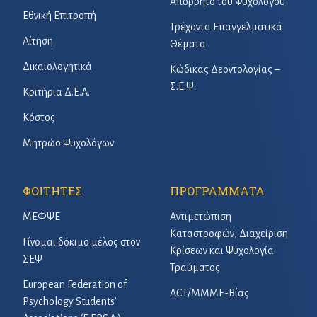
Απόρρητο του Ψυχολόγου
Εθνική Επιτροπή
Τρέχοντα Επαγγελματικά
Αίτηση
Θέματα
Δικαιολογητικά
Κώδικας Δεοντολογίας –
Σ.Ε.Ψ.
Κριτήρια Δ.Ε.Α.
Κόστος
Μητρώο Ψυχολόγων
ΦΟΙΤΗΤΕΣ
ΠΡΟΓΡΑΜΜΑΤΑ
ΜΕΦΨΕ
Αντιμετώπιση
Καταστροφών, Διαχείριση
Γίνομαι δόκιμο μέλος στον
Κρίσεων και Ψυχολογία
ΣΕΨ
Τραύματος
European Federation of
ACT/ΜΜΜΕ-Βίας
Psychology Students’