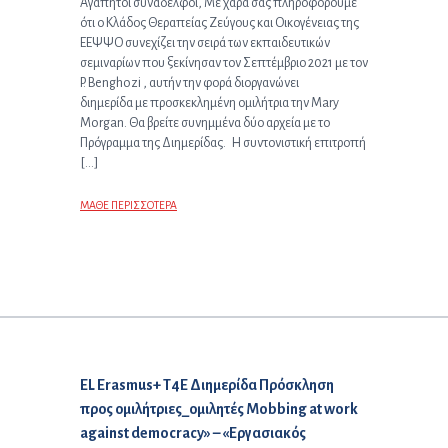
Αγαπητοί συνάδελφοι, Με χαρά σας πληροφορούμε
ότι ο Κλάδος Θεραπείας Ζεύγους και Οικογένειας της
ΕΕΨΨΟ συνεχίζει την σειρά των εκπαιδευτικών
σεμιναρίων που ξεκίνησαν τον Σεπτέμβριο 2021 με τον
P. Benghozi , αυτήν την φορά διοργανώνει
διημερίδα με προσκεκλημένη ομιλήτρια την Μary
Morgan. Θα βρείτε συνημμένα δύο αρχεία με το
Πρόγραμμα της Διημερίδας. Η συντονιστική επιτροπή
[…]
ΜΑΘΕ ΠΕΡΙΣΣΟΤΕΡΑ
Επόμενο άρθρο:
EL Erasmus+ T4E Διημερίδα Πρόσκληση
προς ομιλήτριες_ομιλητές Mobbing at work
against democracy» – «Εργασιακός