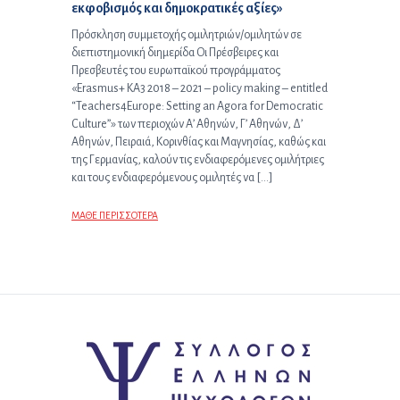
εκφοβισμός και δημοκρατικές αξίες»
Πρόσκληση συμμετοχής ομιλητριών/ομιλητών σε
διεπιστημονική διημερίδα Οι Πρέσβειρες και
Πρεσβευτές του ευρωπαϊκού προγράμματος
«Erasmus+ ΚΑ3 2018 – 2021 – policy making – entitled
“Teachers4Europe: Setting an Agora for Democratic
Culture”» των περιοχών Α’ Αθηνών, Γ’ Αθηνών, Δ’
Αθηνών, Πειραιά, Κορινθίας και Μαγνησίας, καθώς και
της Γερμανίας, καλούν τις ενδιαφερόμενες ομιλήτριες
και τους ενδιαφερόμενους ομιλητές να […]
ΜΑΘΕ ΠΕΡΙΣΣΟΤΕΡΑ