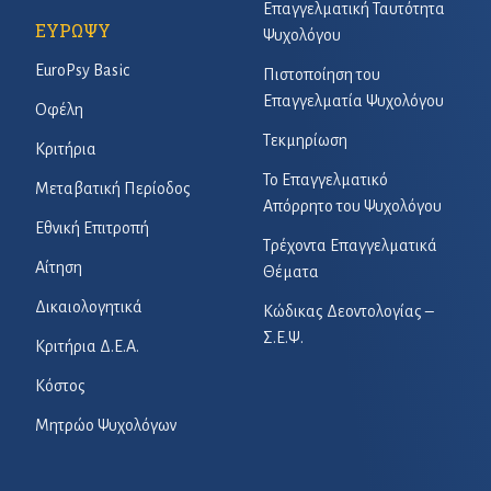
Επαγγελματική Ταυτότητα
ΕΥΡΩΨΥ
Ψυχολόγου
EuroPsy Basic
Πιστοποίηση του
Επαγγελματία Ψυχολόγου
Οφέλη
Τεκμηρίωση
Κριτήρια
Το Επαγγελματικό
Μεταβατική Περίοδος
Απόρρητο του Ψυχολόγου
Εθνική Επιτροπή
Τρέχοντα Επαγγελματικά
Αίτηση
Θέματα
Δικαιολογητικά
Κώδικας Δεοντολογίας –
Σ.Ε.Ψ.
Κριτήρια Δ.Ε.Α.
Κόστος
Μητρώο Ψυχολόγων