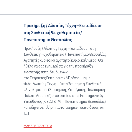
Επόμενο άρθρο:
Προκήρυξη / Αλυπίας Τέχνη – Εκπαίδευση
στη Συνθετική Ψυχοθεραπεία /
Πανεπιστήμιο Θεσσαλίας
Προκήρυξη / Αλυπίας Τέχνη – Εκπαίδευση στη
Συνθετική Ψυχοθεραπεία / Πανεπιστήμιο Θεσσαλίας
Αγαπητές κυρίες και αγαπητοί κύριοι καλημέρα, Θα
ήθελα να σας ενημερώσω για την προκήρυξη
εισαγωγής εκπαιδευόμενων
στο Τετραετές Εκπαιδευτικό Πρόγραμμα με
τίτλο: Αλυπίας Τέχνη – Εκπαίδευση στη Συνθετική
Ψυχοθεραπεία (Συστημική, Υπαρξιακή, Πολιτισμική-
Πολυπολιτισμική), του οποίου είμαι Επιστημονικός
Υπεύθυνος (Κ.Ε.ΔΙ.ΒΙ.Μ. – Πανεπιστήμιο Θεσσαλίας)
και οδηγεί σε πλήρη πιστοποιημένη εκπαίδευση στη
[…]
ΜΑΘΕ ΠΕΡΙΣΣΟΤΕΡΑ