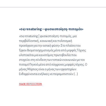
Προηγούμενο άρθρο:
«04 renaturing – φυσικοποίηση-ποταμόs»
«04 renaturing | φυσικοποίηση-ποταμός, μια
περιβαλλοντική, κοινωνική και πολιτισμική
προσέγγιση για την αστική φύση» Στο πλαίσιο του
Έργου Βιομετασχηματισμός μέσα από μορφές Τέχνης
υλοποιείται μια καινοτόμος πρωτοβουλία που
στοχεύει στη σύνδεση των τοπικών κοινωνιών με τον
ποταμό Πηνειό μέσα από σύγχρονες μορφές τέχνης. Ο
μήνας Μάρτιος είναι ο μήνας των εργαστηρίων.
Ενθαρρύνονται ενήλικες να πειραματιστούν […]
ΜΑΘΕ ΠΕΡΙΣΣΟΤΕΡΑ