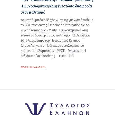
Internationale de Psychosomatique P. Marty
H ψυχοσωματική και η ενεστώσα δυσφορία
στον πολιτισμό
7ο μεταΣυμπόσιο Ψυχοσωματικής γύρω από το θέμα
του Συμποσίου της Association Internationale de
Psychosomatique P. Marty H ψυχοσωματική και η
ενεστώσα δυσφορία στον πολιτισμό 13 Οκτωβρίου
2019 Αμφιθέατρο του Πνευματικού Κέντρου
Δήμου Αθηναίων Πρόγραμμα μεταΣυμποσίου
Κείμενα μεταΣυμποσίου ΕΨΣΕ – Ενημέρωση Η
σελίδα στο Facebook της εψσε – […]
ΜΑΘΕ ΠΕΡΙΣΣΟΤΕΡΑ