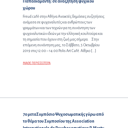
Παπαδιαμάντη: σε αναζήτηση ψυχικού
χώρου
Freud café στην Αθήνα Ανοικτές δημόσιες συζητήσεις
ανάμεσα σε ψυχαναλυτές και ανθρώπους των
γραμμάτων και των τεχνών για τη συνάντηση των
ψυχαναλυτικών ιδεών με την ελληνική κουλτούρα και
τη σημασία που έχουν στη ζωή μας σήμερα. Στην
επόμενη συνάντηση μας, το Σάββατο, 5 Οκτωβρίου
2019 στις 12:00 – 14:00 Polis Art Café. Αίθριο […]
ΜΑΘΕ ΠΕΡΙΣΣΟΤΕΡΑ
Επόμενο άρθρο:
7ο μεταΣυμπόσιο Ψυχοσωματικής γύρω από
το θέμα του Συμποσίου της Association