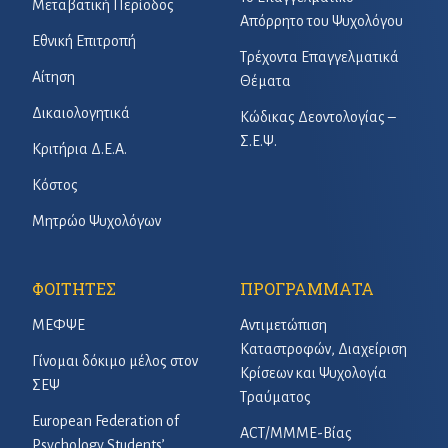
Μεταβατική Περίοδος
Απόρρητο του Ψυχολόγου
Εθνική Επιτροπή
Τρέχοντα Επαγγελματικά
Αίτηση
Θέματα
Δικαιολογητικά
Κώδικας Δεοντολογίας –
Σ.Ε.Ψ.
Κριτήρια Δ.Ε.Α.
Κόστος
Μητρώο Ψυχολόγων
ΦΟΙΤΗΤΕΣ
ΠΡΟΓΡΑΜΜΑΤΑ
ΜΕΦΨΕ
Αντιμετώπιση
Καταστροφών, Διαχείριση
Γίνομαι δόκιμο μέλος στον
Κρίσεων και Ψυχολογία
ΣΕΨ
Τραύματος
European Federation of
ACT/ΜΜΜΕ-Βίας
Psychology Students’