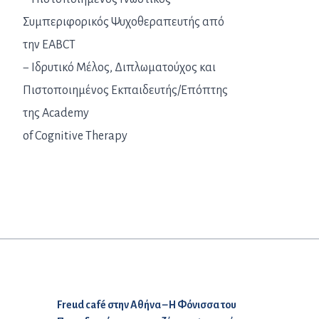
Συμπεριφορικός Ψυχοθεραπευτής από
την EABCT
− Ιδρυτικό Μέλος, Διπλωματούχος και
Πιστοποιημένος Εκπαιδευτής/Επόπτης
της Academy
of Cognitive Therapy
Προηγούμενο άρθρο:
Freud café στην Αθήνα – Η Φόνισσα του