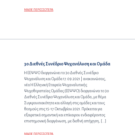
ΜΑΘΕ ΠΕΡΙΣΣΟΤΕΡΑ
Επόμενο άρθρο:
3ο Διεθνές Συνέδριο Ψυχανάλυση και Ομάδα
Η ΕΕΨΨΟ διοργανώνει το 3ο Διεθνές Συνέδριο
Ψυχανάλυση και Ομάδα 17.09.2021 | ανακοινώσεις,
νέα Η Ελληνική Εταιρεία Ψυχαναλυτικής
Ψυχοθεραπείας Ομάδας (ΕΕΨΨΟ) διοργανώνει το 3ο
Διεθνές Συνέδριο Ψυχανάλυση και Ομάδα, με θέμα
Συγκρουσιακότητα και αλλαγή στις ομάδες και τους
θεσμούς στις 15-17 Οκτωβρίου 2021. Πρόκειται για
εξαιρετικά σημαντική και επίκαιρου ενδιαφέροντος
επιστημονική διοργάνωση, με διεθνή απήχηση, […]
ΜΑΘΕ ΠΕΡΙΣΣΟΤΕΡΑ