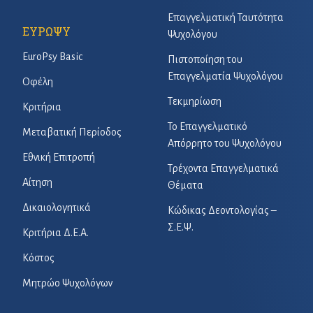
Επαγγελματική Ταυτότητα
ΕΥΡΩΨΥ
Ψυχολόγου
EuroPsy Basic
Πιστοποίηση του
Επαγγελματία Ψυχολόγου
Οφέλη
Τεκμηρίωση
Κριτήρια
Το Επαγγελματικό
Μεταβατική Περίοδος
Απόρρητο του Ψυχολόγου
Εθνική Επιτροπή
Τρέχοντα Επαγγελματικά
Αίτηση
Θέματα
Δικαιολογητικά
Κώδικας Δεοντολογίας –
Σ.Ε.Ψ.
Κριτήρια Δ.Ε.Α.
Κόστος
Μητρώο Ψυχολόγων