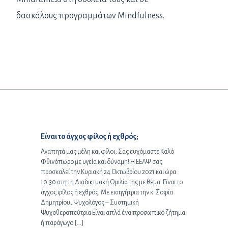
δασκάλους προγραμμάτων Mindfulness.
Προηγούμενο άρθρο:
Είναι το άγχος φίλος ή εχθρός;
Αγαπητά μας μέλη και φίλοι, Σας ευχόμαστε Καλό
Φθινόπωρο με υγεία και δύναμη! Η ΕΕΑΨ σας
προσκαλεί την Κυριακή 24 Οκτωβρίου 2021 και ώρα
10:30 στη 1η Διαδικτυακή Ομιλία της με θέμα: Είναι το
άγχος φίλος ή εχθρός; Με εισηγήτρια την κ. Σοφία
Δημητρίου, Ψυχολόγος – Συστημική
Ψυχοθεραπεύτρια Είναι απλά ένα προσωπικό ζήτημα
ή παράγωγο […]