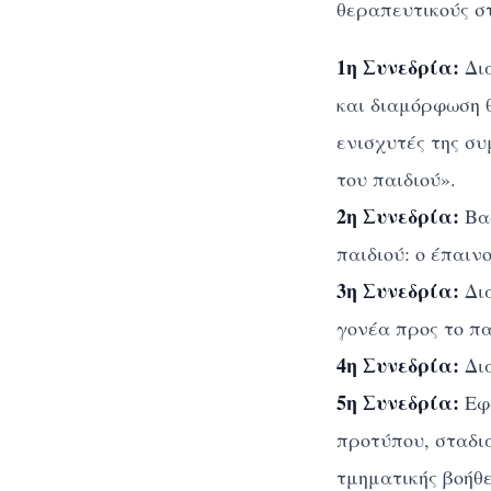
θεραπευτικούς στ
1η Συνεδρία:
Δια
και διαμόρφωση 
ενισχυτές της συ
του παιδιού».
2η Συνεδρία:
Βασ
παιδιού: ο έπαιν
3η Συνεδρία:
Δια
γονέα προς το πα
4η Συνεδρία:
Δι
5η Συνεδρία:
Εφα
προτύπου, σταδι
τμηματικής βοήθε