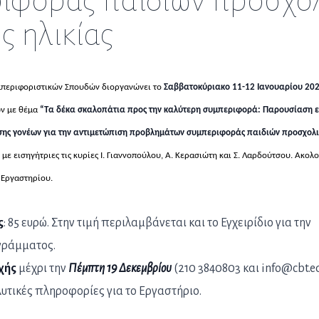
ιφοράς παιδιών προσχολ
ς ηλικίας
μπεριφοριστικών Σπουδών διοργανώνει το
Σαββατοκύριακο 11-12 Ιανουαρίου 2020
ν με θέμα
“Τα δέκα σκαλοπάτια προς την καλύτερη συμπεριφορά: Παρουσίαση ε
ης γονέων για την αντιμετώπιση προβλημάτων συμπεριφοράς παιδιών προσχολι
”
με εισηγήτριες τις κυρίες Ι. Γιαννοπούλου, Α. Κερασιώτη και Σ. Λαρδούτσου. Ακολ
 Εργαστηρίου.
ς
: 85 ευρώ. Στην τιμή περιλαμβάνεται και το Εγχειρίδιο για την
γράμματος.
χής
μέχρι την
Πέμπτη 19 Δεκεμβρίου
(210 3840803 και info@cbt.ed
υτικές πληροφορίες για το Εργαστήριο.