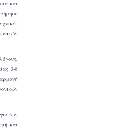
μμα και
ατήρηση
εχνικές
ωνικών
λόγους,
ίας 3-8
φαρμογή
γονικών
 γονέων
ομή και