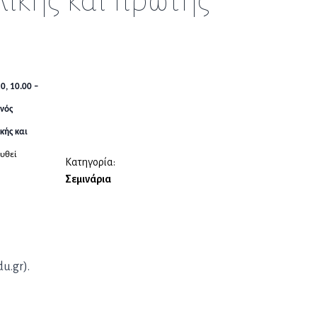
ικής και πρώτης
, 10.00 –
νός
κής και
ουθεί
Κατηγορία:
Σεμινάρια
u.gr).