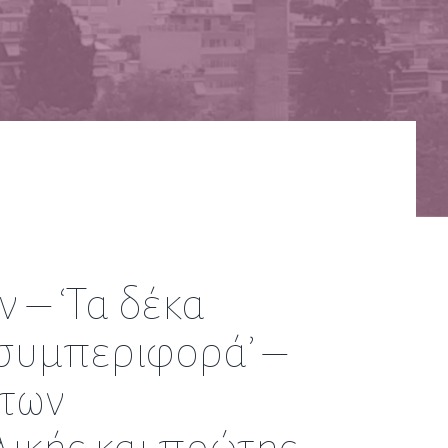
 – ‘Τα δέκα
 συμπεριφορά’ –
άτων