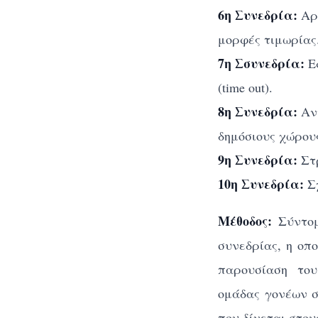
6η Συνεδρία:
Αρν
μορφές τιμωρίας
7η Σσυνεδρία:
Εφ
(time out).
8η Συνεδρία:
Αντ
δημόσιους χώρου
9η Συνεδρία:
Στρ
10η Συνεδρία:
Σχ
Μέθοδος:
Σύντο
συνεδρίας, η οπ
παρουσίαση του
ομάδας γονέων σ
που δίνεται στου