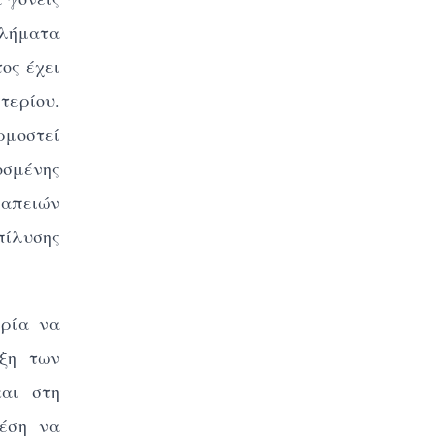
βλήματα
ος έχει
τερίου.
ρμοστεί
οσμένης
ραπειών
πίλυσης
ιρία να
υξη των
και στη
θέση να