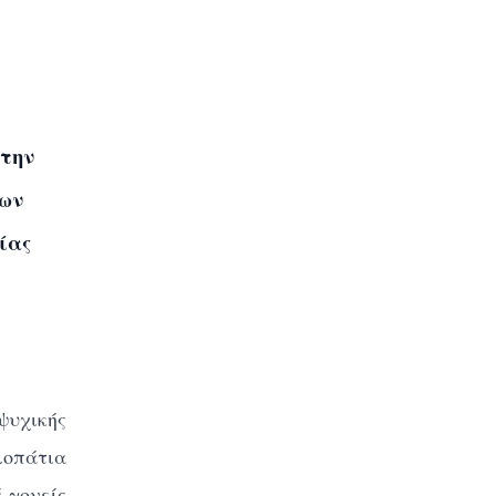
 την
των
ίας
ψυχικής
λοπάτια
 γονείς