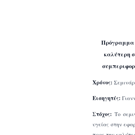
Πρόγραμμα 
καλύτερη σ
συμπεριφορά
Χρόνος:
Σεμινάρ
Εισηγητές:
Γιαν
Στόχος:
Το σεμι
υγείας στην εφα
προς την καλύτε