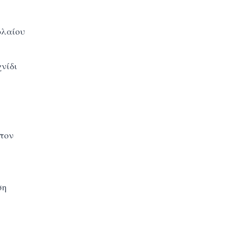
ολαίου
χνίδι
τον
ση