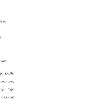
ι
σεις
ε
εων.
ης κάθε
 ρόλων,
τής της
 υλικού