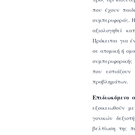
που έχουν παιδ
συμπεριφοράς. Η
αξιολογηθεί κα
Πρόκειται για 
σε ατομική ή ομ
συμπεριφορικής 
που εστιάζουν 
προβλημάτων.
Επιδιωκόμενο 
εξοικειωθούν μ
γονικών δεξιοτ
βελτίωση της π