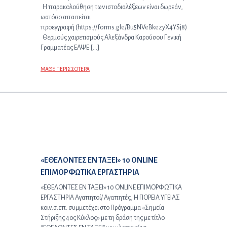
Η παρακολούθηση των ιστοδιαλέξεων είναι δωρεάν,
ωστόσο απαιτείται
προεγγραφή (https://forms.gle/Bu5NVeBkezyX4YSj8)
Θερμούς χαιρετισμούς Αλεξάνδρα Καρούσου Γενική
Γραμματέας ΕΛΨΕ […]
ΜΑΘΕ ΠΕΡΙΣΣΟΤΕΡΑ
Επόμενο άρθρο:
«ΕΘΕΛΟΝΤΕΣ ΕΝ ΤΑΞΕΙ» 10 ONLINE
ΕΠΙΜΟΡΦΩΤΙΚΑ ΕΡΓΑΣΤΗΡΙΑ
«ΕΘΕΛΟΝΤΕΣ ΕΝ ΤΑΞΕΙ» 10 ONLINE ΕΠΙΜΟΡΦΩΤΙΚΑ
ΕΡΓΑΣΤΗΡΙΑ Αγαπητοί/ Αγαπητές, Η ΠΟΡΕΙΑ ΥΓΕΙΑΣ
κοιν.σ.επ. συμμετέχει στο Πρόγραμμα «Σημεία
Στήριξης 4ος Κύκλος» με τη δράση της με τίτλο