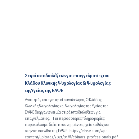
Προηγούμενο άρθρο:
Σειρά ιστοδιαλέξεωνγια επαγγελματίεςτου
Κλάδου Κλινικής Ψυχολογίας & Ψυχολογίας
τηςΥγείας της ΕΛΨΕ
Αγαπητές και αγαπητοί συνάδελφοι, Ο Κλάδος
Κλινικής Ψυχολογίας και Ψυχολογίας της Υγείας της
ΕΛΨΕ διοργανώνει μία σειρά ιστοδιαλέξεων για
επαγγελματίες. Για περισσότερες πληροφορίες
παρακαλούμε δείτε το συνημμένο αρχείο καθώς και
στην ιστοσελίδα της ΕΛΨΕ: https://elpse.com/wp-
content/uploads/2021/01/Webinars_professionals.pdf