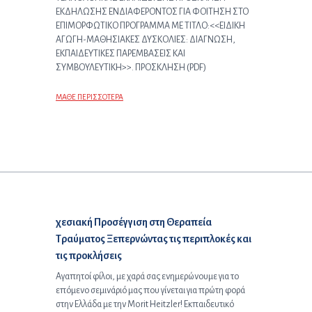
ΕΚΔΗΛΩΣΗΣ ΕΝΔΙΑΦΕΡΟΝΤΟΣ ΓΙΑ ΦΟΙΤΗΣΗ ΣΤΟ
ΕΠΙΜΟΡΦΩΤΙΚΟ ΠΡΟΓΡΑΜΜΑ ΜΕ ΤΙΤΛΟ:<<ΕΙΔΙΚΗ
ΑΓΩΓΗ-ΜΑΘΗΣΙΑΚΕΣ ΔΥΣΚΟΛΙΕΣ: ΔΙΑΓΝΩΣΗ,
ΕΚΠΑΙΔΕΥΤΙΚΕΣ ΠΑΡΕΜΒΑΣΕΙΣ ΚΑΙ
ΣΥΜΒΟΥΛΕΥΤΙΚΗ>>. ΠΡΟΣΚΛΗΣΗ (PDF)
ΜΑΘΕ ΠΕΡΙΣΣΟΤΕΡΑ
Επόμενο άρθρο:
χεσιακή Προσέγγιση στη Θεραπεία
Τραύματος Ξεπερνώντας τις περιπλοκές και
τις προκλήσεις
Αγαπητοί φίλοι, με χαρά σας ενημερώνουμε για το
επόμενο σεμινάριό μας που γίνεται για πρώτη φορά
στην Ελλάδα με την Morit Heitzler! Εκπαιδευτικό