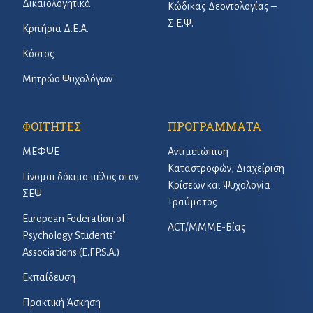
Δικαιολογητικά
Κώδικας Δεοντολογίας –
Σ.Ε.Ψ.
Κριτήρια Δ.Ε.Α.
Κόστος
Μητρώο Ψυχολόγων
ΦΟΙΤΗΤΕΣ
ΠΡΟΓΡΑΜΜΑΤΑ
ΜΕΦΨΕ
Αντιμετώπιση
Καταστροφών, Διαχείριση
Γίνομαι δόκιμο μέλος στον
Κρίσεων και Ψυχολογία
ΣΕΨ
Τραύματος
European Federation of
ACT/ΜΜΜΕ-Βίας
Psychology Students’
Associations (E.F.P.S.A.)
Εκπαίδευση
Πρακτική Άσκηση