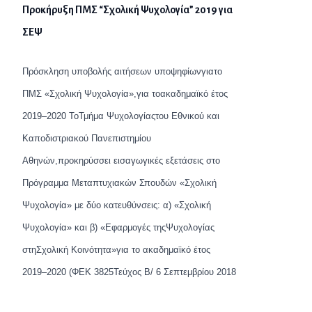
Προκήρυξη ΠΜΣ “Σχολική Ψυχολογία” 2019 για
ΣΕΨ
Πρόσκληση υποβολής αιτήσεων υποψηφίων
για
το
ΠΜΣ «Σχολική Ψυχολογία»,
για το
ακαδημαϊκό έτος
201
9
–
20
20
Το
Τμήμα Ψυχολογίας
του Εθνικού και
Καποδιστριακού Πανεπιστημίου
Αθηνών
,
προκηρύσσει εισαγωγικές εξετάσεις στο
Πρόγραμμα Μεταπτυχιακών Σπουδών «Σχολική
Ψυχολογία» με δύο κατευθύνσεις: α)
«Σχολική
Ψυχολογία» και β) «Εφαρμογές της
Ψυχ
ολογίας
στη
Σ
χολική
Κ
οινότητα»
για τ
ο ακαδη
μαϊκό έτος
201
9
–
20
20
(ΦΕΚ 3825
Τεύχος Β/ 6 Σεπτεμβρίου 2018