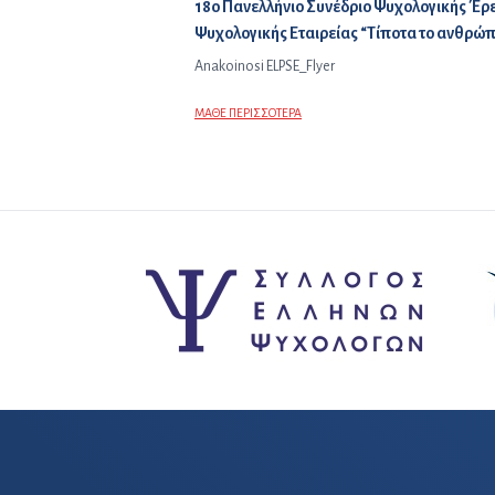
Προηγούμενο άρθρο:
18ο Πανελλήνιο Συνέδριο Ψυχολογικής Έρε
Ψυχολογικής Εταιρείας “Τίποτα το ανθρώπι
Anakoinosi ELPSE_Flyer
ΜΑΘΕ ΠΕΡΙΣΣΟΤΕΡΑ