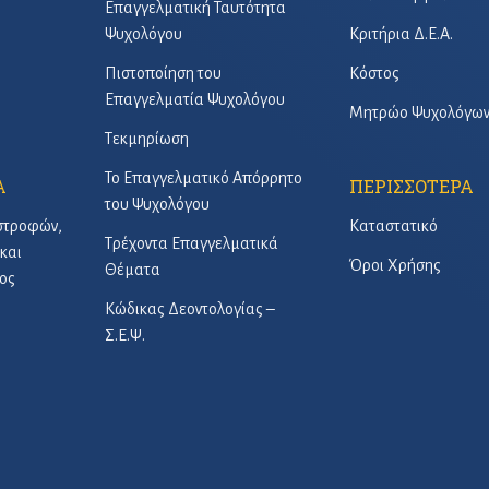
Επαγγελματική Ταυτότητα
Ψυχολόγου
Κριτήρια Δ.Ε.Α.
Πιστοποίηση του
Κόστος
Επαγγελματία Ψυχολόγου
Μητρώο Ψυχολόγω
Τεκμηρίωση
Το Επαγγελματικό Απόρρητο
Α
ΠΕΡΙΣΣΟΤΕΡΑ
του Ψυχολόγου
στροφών,
Καταστατικό
Τρέχοντα Επαγγελματικά
και
Όροι Χρήσης
Θέματα
ος
Κώδικας Δεοντολογίας –
Σ.Ε.Ψ.