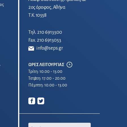
ος
2ος όροφος, Αθήνα
Τ.Κ. 10558
Τηλ.
210 6913500
Fax. 210 6913053
info@seps.gr
ΩΡΕΣ ΛΕΙΤΟΥΡΓΙΑΣ
ν
Τρίτη: 10.00 - 13.00
Τετἀρτη: 17.00 - 20.00
Πέμπτη: 10.00 - 13.00
Email