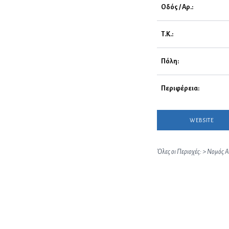
Οδός / Αρ.:
Τ.Κ.:
Πόλη:
Περιφέρεια:
WEBSITE
Όλες οι Περιοχές:
>
Νομός Α