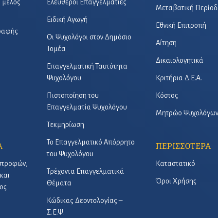
ό μέλος
Ελεύθεροι Επαγγελματίες
Μεταβατική Περίοδ
Ειδική Αγωγή
Εθνική Επιτροπή
γραφής
Οι Ψυχολόγοι στον Δημόσιο
Αίτηση
Τομέα
Δικαιολογητικά
Επαγγελματική Ταυτότητα
Ψυχολόγου
Κριτήρια Δ.Ε.Α.
Πιστοποίηση του
Κόστος
Επαγγελματία Ψυχολόγου
Μητρώο Ψυχολόγω
Τεκμηρίωση
Το Επαγγελματικό Απόρρητο
Α
ΠΕΡΙΣΣΟΤΕΡΑ
του Ψυχολόγου
στροφών,
Καταστατικό
Τρέχοντα Επαγγελματικά
και
Όροι Χρήσης
Θέματα
ος
Κώδικας Δεοντολογίας –
Σ.Ε.Ψ.