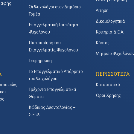
γραφής
Οι Ψυχολόγοι στον Δημόσιο
Αίτηση
Τομέα
Δικαιολογητικά
Επαγγελματική Ταυτότητα
Ψυχολόγου
Κριτήρια Δ.Ε.Α.
Πιστοποίηση του
Κόστος
Επαγγελματία Ψυχολόγου
Μητρώο Ψυχολόγω
Τεκμηρίωση
Το Επαγγελματικό Απόρρητο
Α
ΠΕΡΙΣΣΟΤΕΡΑ
του Ψυχολόγου
στροφών,
Καταστατικό
Τρέχοντα Επαγγελματικά
και
Όροι Χρήσης
Θέματα
ος
Κώδικας Δεοντολογίας –
Σ.Ε.Ψ.