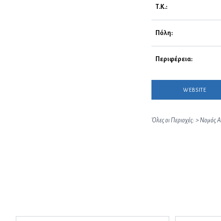
Τ.Κ.:
Πόλη:
Περιφέρεια:
WEBSITE
Όλες οι Περιοχές:
>
Νομός Α