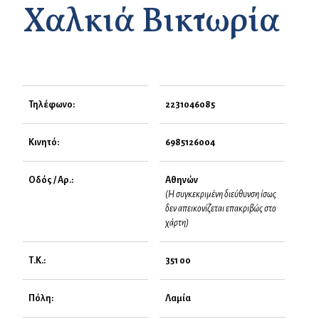
Χαλκιά Βικτωρία
Τηλέφωνο:
2231046085
Κινητό:
6985126004
Οδός / Αρ.:
Αθηνών
(Η συγκεκριμένη διεύθυνση ίσως
δεν απεικονίζεται επακριβώς στο
χάρτη)
Τ.Κ.:
351 00
Πόλη:
Λαμία