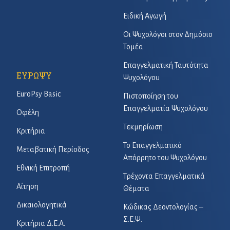
Ειδική Αγωγή
Οι Ψυχολόγοι στον Δημόσιο
Τομέα
Επαγγελματική Ταυτότητα
ΕΥΡΩΨΥ
Ψυχολόγου
EuroPsy Basic
Πιστοποίηση του
Επαγγελματία Ψυχολόγου
Οφέλη
Τεκμηρίωση
Κριτήρια
Το Επαγγελματικό
Μεταβατική Περίοδος
Απόρρητο του Ψυχολόγου
Εθνική Επιτροπή
Τρέχοντα Επαγγελματικά
Αίτηση
Θέματα
Δικαιολογητικά
Κώδικας Δεοντολογίας –
Σ.Ε.Ψ.
Κριτήρια Δ.Ε.Α.