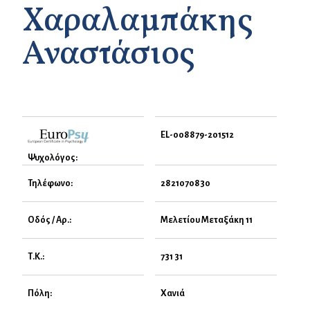
Χαραλαμπάκης
Αναστάσιος
EL-008879-201512
Ψυχολόγος:
Τηλέφωνο:
2821070830
Οδός / Αρ.:
Μελετίου Μεταξάκη 11
Τ.Κ.:
731 31
Πόλη:
Χανιά