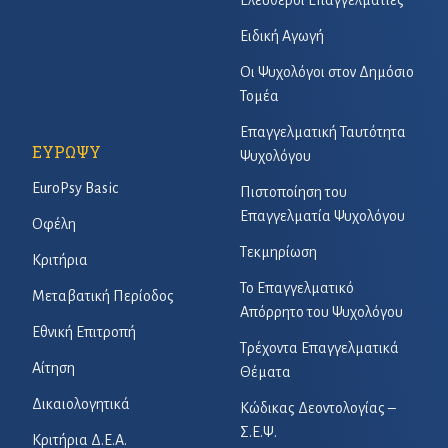
Ελεύθεροι Επαγγελματίες
Ειδική Αγωγή
Οι Ψυχολόγοι στον Δημόσιο
Τομέα
Επαγγελματική Ταυτότητα
ΕΥΡΩΨΥ
Ψυχολόγου
EuroPsy Basic
Πιστοποίηση του
Επαγγελματία Ψυχολόγου
Οφέλη
Τεκμηρίωση
Κριτήρια
Το Επαγγελματικό
Μεταβατική Περίοδος
Απόρρητο του Ψυχολόγου
Εθνική Επιτροπή
Τρέχοντα Επαγγελματικά
Αίτηση
Θέματα
Δικαιολογητικά
Κώδικας Δεοντολογίας –
Σ.Ε.Ψ.
Κριτήρια Δ.Ε.Α.