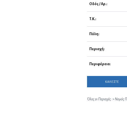
Οδός / Αρ.:
Τ.Κ.:
Πόλη:
Περιοχή:
Περιφέρεια:
ΚΑΛΕΣΤΕ
Όλες οι Περιοχές:
>
Νομός Π