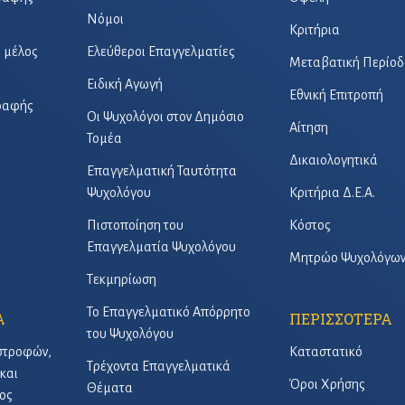
Νόμοι
Κριτήρια
ό μέλος
Ελεύθεροι Επαγγελματίες
Μεταβατική Περίοδ
Ειδική Αγωγή
Εθνική Επιτροπή
γραφής
Οι Ψυχολόγοι στον Δημόσιο
Αίτηση
Τομέα
Δικαιολογητικά
Επαγγελματική Ταυτότητα
Ψυχολόγου
Κριτήρια Δ.Ε.Α.
Πιστοποίηση του
Κόστος
Επαγγελματία Ψυχολόγου
Μητρώο Ψυχολόγω
Τεκμηρίωση
Το Επαγγελματικό Απόρρητο
Α
ΠΕΡΙΣΣΟΤΕΡΑ
του Ψυχολόγου
στροφών,
Καταστατικό
Τρέχοντα Επαγγελματικά
και
Όροι Χρήσης
Θέματα
ος