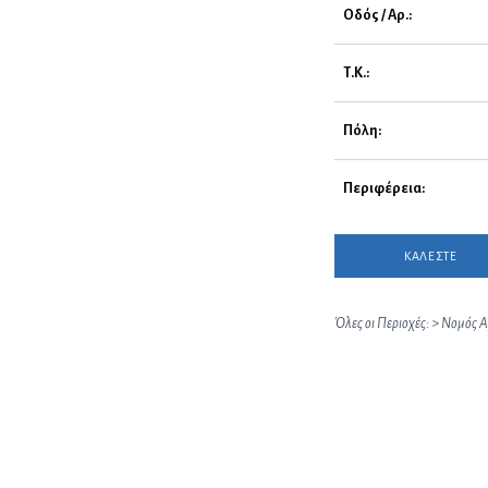
Οδός / Αρ.:
Τ.Κ.:
Πόλη:
Περιφέρεια:
ΚΑΛΕΣΤΕ
Όλες οι Περιοχές:
>
Νομός Α