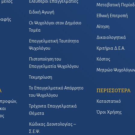
ό μέλος
Ελεύθεροι Επαγγελματίες
Μεταβατική Περίοδ
Ειδική Αγωγή
Εθνική Επιτροπή
γραφής
Οι Ψυχολόγοι στον Δημόσιο
Αίτηση
Τομέα
Δικαιολογητικά
Επαγγελματική Ταυτότητα
Ψυχολόγου
Κριτήρια Δ.Ε.Α.
Πιστοποίηση του
Κόστος
Επαγγελματία Ψυχολόγου
Μητρώο Ψυχολόγω
Τεκμηρίωση
Το Επαγγελματικό Απόρρητο
Α
ΠΕΡΙΣΣΟΤΕΡΑ
του Ψυχολόγου
στροφών,
Καταστατικό
Τρέχοντα Επαγγελματικά
και
Όροι Χρήσης
Θέματα
ος
Κώδικας Δεοντολογίας –
Σ.Ε.Ψ.