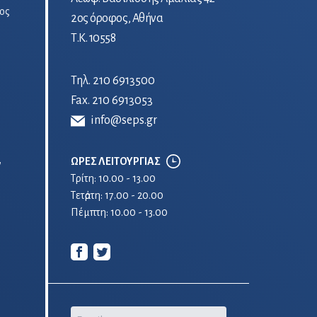
ος
2ος όροφος, Αθήνα
Τ.Κ. 10558
Τηλ.
210 6913500
Fax. 210 6913053
info@seps.gr
ΩΡΕΣ ΛΕΙΤΟΥΡΓΙΑΣ
ν
Τρίτη: 10.00 - 13.00
Τετἀρτη: 17.00 - 20.00
Πέμπτη: 10.00 - 13.00
Email