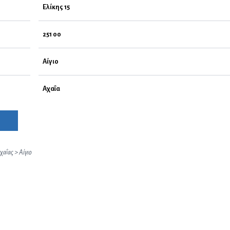
Ελίκης 15
251 00
Αίγιο
Αχαΐα
χαΐας
>
Αίγιο