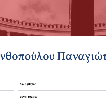
νθοπούλου Παναγιώ
6948481360
26913302967