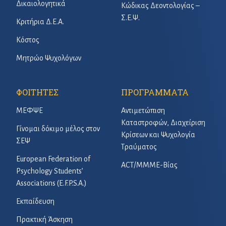
Δικαιολογητικά
Κώδικας Δεοντολογίας –
Σ.Ε.Ψ.
Κριτήρια Δ.Ε.Α.
Κόστος
Μητρώο Ψυχολόγων
ΦΟΙΤΗΤΕΣ
ΠΡΟΓΡΑΜΜΑΤΑ
ΜΕΦΨΕ
Αντιμετώπιση
Καταστροφών, Διαχείριση
Γίνομαι δόκιμο μέλος στον
Κρίσεων και Ψυχολογία
ΣΕΨ
Τραύματος
European Federation of
ACT/ΜΜΜΕ-Βίας
Psychology Students’
Associations (E.F.P.S.A.)
Εκπαίδευση
Πρακτική Άσκηση