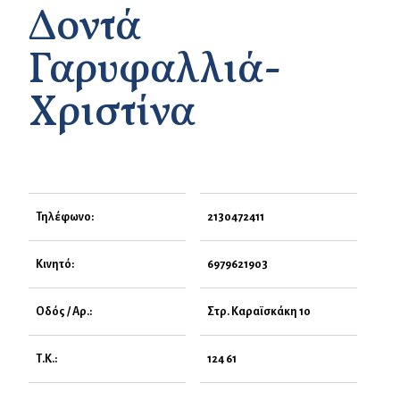
Δοντά
Γαρυφαλλιά-
Χριστίνα
Τηλέφωνο:
2130472411
Κινητό:
6979621903
Οδός / Αρ.:
Στρ. Καραϊσκάκη 10
Τ.Κ.:
124 61