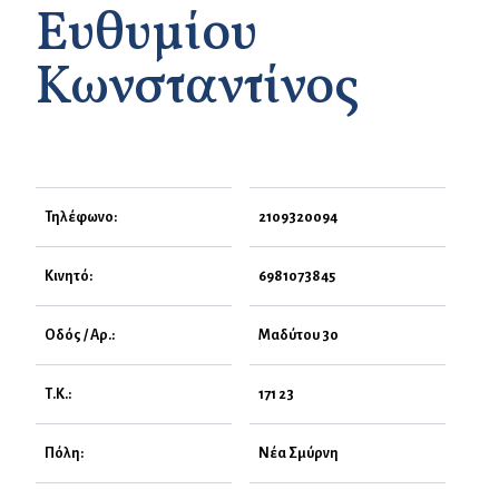
Ευθυμίου
Κωνσταντίνος
Τηλέφωνο:
2109320094
Κινητό:
6981073845
Οδός / Αρ.:
Μαδύτου 30
Τ.Κ.:
171 23
Πόλη:
Νέα Σμύρνη