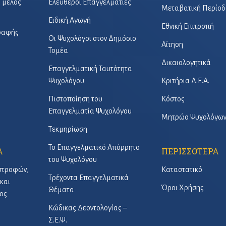
ό μέλος
Ελεύθεροι Επαγγελματίες
Μεταβατική Περίοδ
Ειδική Αγωγή
Εθνική Επιτροπή
γραφής
Οι Ψυχολόγοι στον Δημόσιο
Αίτηση
Τομέα
Δικαιολογητικά
Επαγγελματική Ταυτότητα
Ψυχολόγου
Κριτήρια Δ.Ε.Α.
Πιστοποίηση του
Κόστος
Επαγγελματία Ψυχολόγου
Μητρώο Ψυχολόγω
Τεκμηρίωση
Το Επαγγελματικό Απόρρητο
Α
ΠΕΡΙΣΣΟΤΕΡΑ
του Ψυχολόγου
στροφών,
Καταστατικό
Τρέχοντα Επαγγελματικά
και
Όροι Χρήσης
Θέματα
ος
Κώδικας Δεοντολογίας –
Σ.Ε.Ψ.