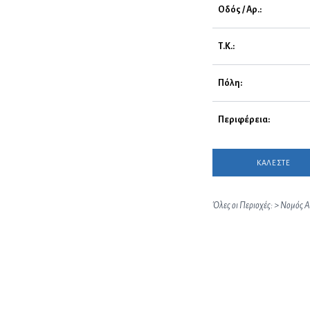
Οδός / Αρ.:
Τ.Κ.:
Πόλη:
Περιφέρεια:
ΚΑΛΕΣΤΕ
Όλες οι Περιοχές:
>
Νομός Α