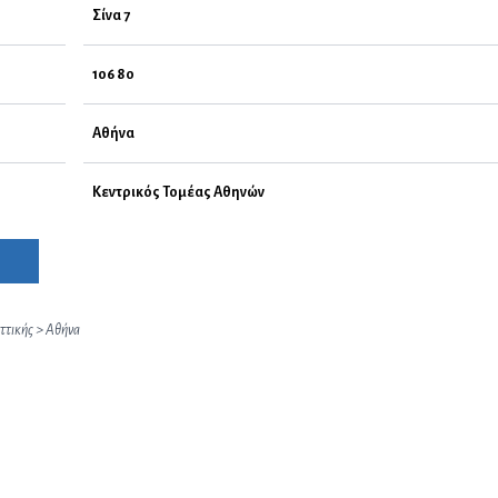
Σίνα 7
106 80
Αθήνα
Κεντρικός Τομέας Αθηνών
ττικής
>
Αθήνα