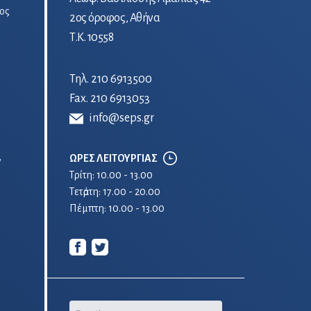
ος
2ος όροφος, Αθήνα
Τ.Κ. 10558
Τηλ.
210 6913500
Fax. 210 6913053
info@seps.gr
ΩΡΕΣ ΛΕΙΤΟΥΡΓΙΑΣ
ν
Τρίτη: 10.00 - 13.00
Τετἀρτη: 17.00 - 20.00
Πέμπτη: 10.00 - 13.00
Email