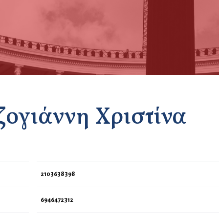
ζογιάννη Χριστίνα
2103638398
6946472312