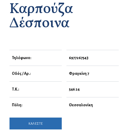
Καρπούζα
Δέσποινα
Τηλέφωνο:
6977267543
Οδός / Αρ.:
Φραγκίνη 7
Τ.Κ.:
546 24
Πόλη:
Θεσσαλονίκη
ΚΑΛΕΣΤΕ