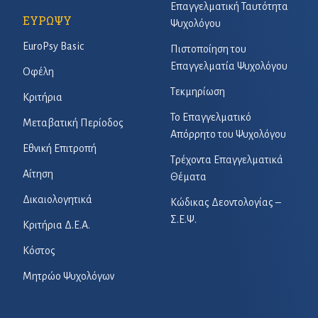
Επαγγελματική Ταυτότητα
ΕΥΡΩΨΥ
Ψυχολόγου
EuroPsy Basic
Πιστοποίηση του
Επαγγελματία Ψυχολόγου
Οφέλη
Τεκμηρίωση
Κριτήρια
Το Επαγγελματικό
Μεταβατική Περίοδος
Απόρρητο του Ψυχολόγου
Εθνική Επιτροπή
Τρέχοντα Επαγγελματικά
Αίτηση
Θέματα
Δικαιολογητικά
Κώδικας Δεοντολογίας –
Σ.Ε.Ψ.
Κριτήρια Δ.Ε.Α.
Κόστος
Μητρώο Ψυχολόγων