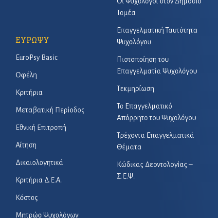
Οι Ψυχολόγοι στον Δημόσιο
Τομέα
Επαγγελματική Ταυτότητα
ΕΥΡΩΨΥ
Ψυχολόγου
EuroPsy Basic
Πιστοποίηση του
Επαγγελματία Ψυχολόγου
Οφέλη
Τεκμηρίωση
Κριτήρια
Το Επαγγελματικό
Μεταβατική Περίοδος
Απόρρητο του Ψυχολόγου
Εθνική Επιτροπή
Τρέχοντα Επαγγελματικά
Αίτηση
Θέματα
Δικαιολογητικά
Κώδικας Δεοντολογίας –
Σ.Ε.Ψ.
Κριτήρια Δ.Ε.Α.
Κόστος
Μητρώο Ψυχολόγων