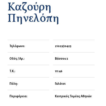
Καζούρη
Πηνελόπη
Τηλέφωνο:
2102930425
Οδός / Αρ.:
Βάσσου 2
Τ.Κ.:
111 46
Πόλη:
Γαλάτσι
Περιφέρεια:
Κεντρικός Τομέας Αθηνών