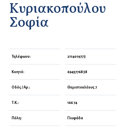
Κυριακοπούλου
Σοφία
Τηλέφωνο:
2114019773
Κινητό:
6945776838
Οδός / Αρ.:
Θεμιστοκλέους 7
Τ.Κ.:
166 74
Πόλη:
Γλυφάδα