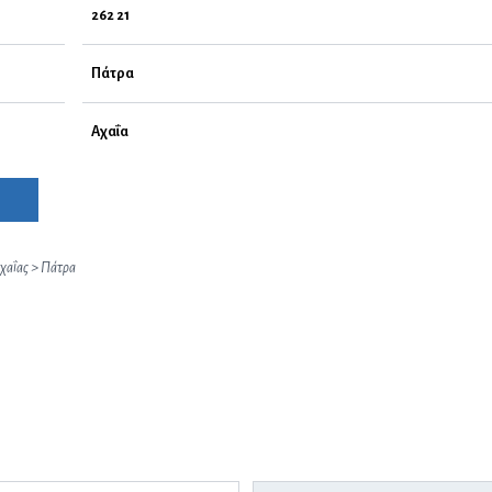
262 21
Πάτρα
Αχαΐα
χαΐας
>
Πάτρα