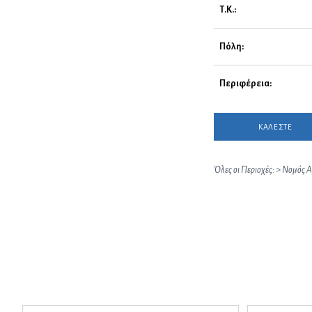
Τ.Κ.:
Πόλη:
Περιφέρεια:
ΚΑΛΕΣΤΕ
Όλες οι Περιοχές:
>
Νομός Α