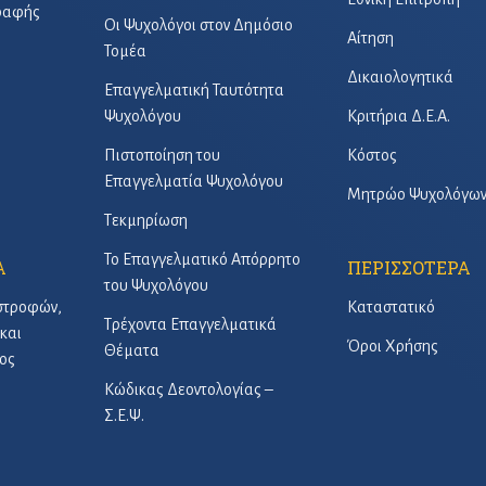
γραφής
Οι Ψυχολόγοι στον Δημόσιο
Αίτηση
Τομέα
Δικαιολογητικά
Επαγγελματική Ταυτότητα
Ψυχολόγου
Κριτήρια Δ.Ε.Α.
Πιστοποίηση του
Κόστος
Επαγγελματία Ψυχολόγου
Μητρώο Ψυχολόγω
Τεκμηρίωση
Το Επαγγελματικό Απόρρητο
Α
ΠΕΡΙΣΣΟΤΕΡΑ
του Ψυχολόγου
στροφών,
Καταστατικό
Τρέχοντα Επαγγελματικά
και
Όροι Χρήσης
Θέματα
ος
Κώδικας Δεοντολογίας –
Σ.Ε.Ψ.