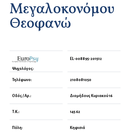
Μεγαλοκονόμου
Θεοφανώ
EL-008895-201512
Ψυχολόγος:
Τηλέφωνο:
2108081050
Οδός / Αρ.:
Διομήδους Κυριακού 16
Τ.Κ.:
145 62
Πόλη:
Κηφισιά