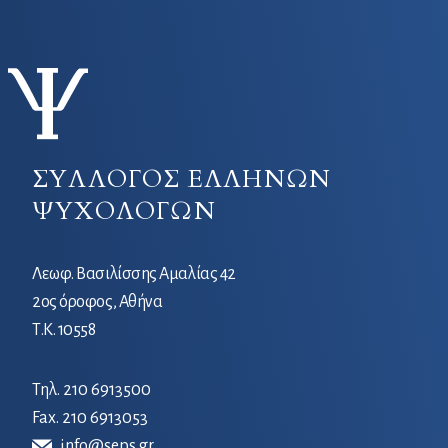
ΣΥΛΛΟΓΟΣ ΕΛΛΗΝΩΝ
ΨΥΧΟΛΟΓΩΝ
Λεωφ. Βασιλίσσης Αμαλίας 42
2ος όροφος, Αθήνα
Τ.Κ. 10558
Τηλ.
210 6913500
Fax. 210 6913053
info@seps.gr