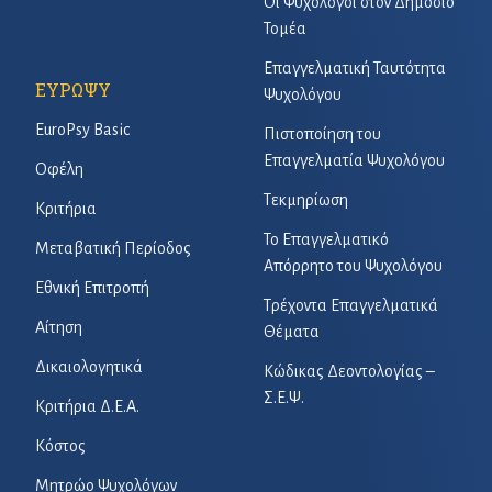
Οι Ψυχολόγοι στον Δημόσιο
Τομέα
Επαγγελματική Ταυτότητα
ΕΥΡΩΨΥ
Ψυχολόγου
EuroPsy Basic
Πιστοποίηση του
Επαγγελματία Ψυχολόγου
Οφέλη
Τεκμηρίωση
Κριτήρια
Το Επαγγελματικό
Μεταβατική Περίοδος
Απόρρητο του Ψυχολόγου
Εθνική Επιτροπή
Τρέχοντα Επαγγελματικά
Αίτηση
Θέματα
Δικαιολογητικά
Κώδικας Δεοντολογίας –
Σ.Ε.Ψ.
Κριτήρια Δ.Ε.Α.
Κόστος
Μητρώο Ψυχολόγων