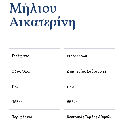
Μήλιου
Αικατερίνη
Τηλέφωνο:
2106444068
Οδός / Αρ.:
Δημητρίου Σούτσου 24
Τ.Κ.:
115 21
Πόλη:
Αθήνα
Περιφέρεια:
Κεντρικός Τομέας Αθηνών