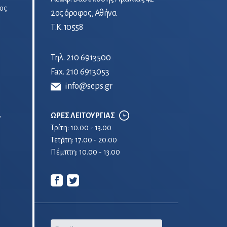
ος
2ος όροφος, Αθήνα
Τ.Κ. 10558
Τηλ.
210 6913500
Fax. 210 6913053
info@seps.gr
ΩΡΕΣ ΛΕΙΤΟΥΡΓΙΑΣ
ν
Τρίτη: 10.00 - 13.00
Τετἀρτη: 17.00 - 20.00
Πέμπτη: 10.00 - 13.00
Email