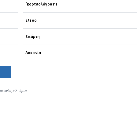
Γκορτσολόγου 111
231 00
Σπάρτη
Λακωνία
ακωνίας
>
Σπάρτη