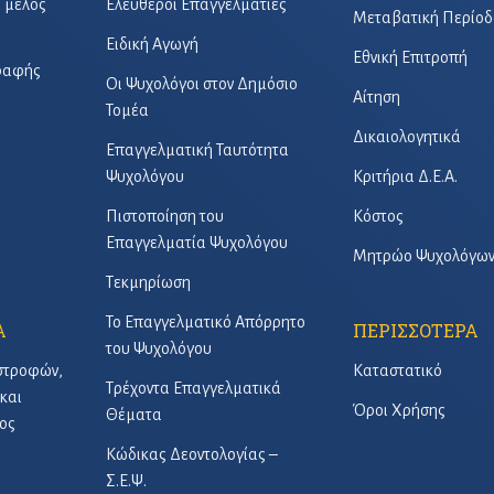
ό μέλος
Ελεύθεροι Επαγγελματίες
Μεταβατική Περίοδ
Ειδική Αγωγή
Εθνική Επιτροπή
γραφής
Οι Ψυχολόγοι στον Δημόσιο
Αίτηση
Τομέα
Δικαιολογητικά
Επαγγελματική Ταυτότητα
Ψυχολόγου
Κριτήρια Δ.Ε.Α.
Πιστοποίηση του
Κόστος
Επαγγελματία Ψυχολόγου
Μητρώο Ψυχολόγω
Τεκμηρίωση
Το Επαγγελματικό Απόρρητο
Α
ΠΕΡΙΣΣΟΤΕΡΑ
του Ψυχολόγου
στροφών,
Καταστατικό
Τρέχοντα Επαγγελματικά
και
Όροι Χρήσης
Θέματα
ος
Κώδικας Δεοντολογίας –
Σ.Ε.Ψ.