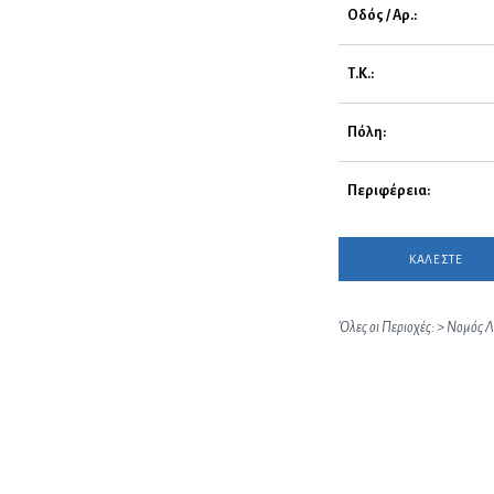
Οδός / Αρ.:
Τ.Κ.:
Πόλη:
Περιφέρεια:
ΚΑΛΕΣΤΕ
Όλες οι Περιοχές:
>
Νομός Λ